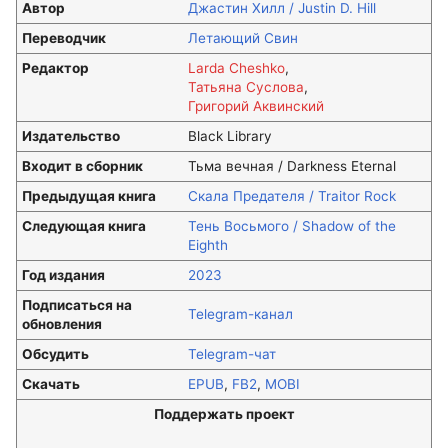
Автор
Джастин Хилл / Justin D. Hill
Переводчик
Летающий Свин
Редактор
Larda Cheshko
,
Татьяна Суслова
,
Григорий Аквинский
Издательство
Black Library
Входит в сборник
Тьма вечная / Darkness Eternal
Предыдущая книга
Скала Предателя / Traitor Rock
Следующая книга
Тень Восьмого / Shadow of the
Eighth
Год издания
2023
Подписаться на
Telegram-канал
обновления
Обсудить
Telegram-чат
Скачать
EPUB
,
FB2
,
MOBI
Поддержать проект