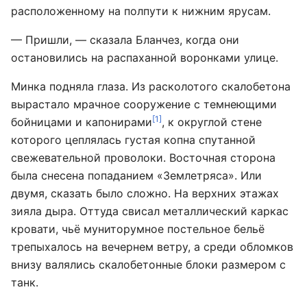
расположенному на полпути к нижним ярусам.
— Пришли, — сказала Бланчез, когда они
остановились на распаханной воронками улице.
Минка подняла глаза. Из расколотого скалобетона
вырастало мрачное сооружение с темнеющими
[1]
бойницами и капонирами
, к округлой стене
которого цеплялась густая копна спутанной
свежевательной проволоки. Восточная сторона
была снесена попаданием «Землетряса». Или
двумя, сказать было сложно. На верхних этажах
зияла дыра. Оттуда свисал металлический каркас
кровати, чьё муниторумное постельное бельё
трепыхалось на вечернем ветру, а среди обломков
внизу валялись скалобетонные блоки размером с
танк.