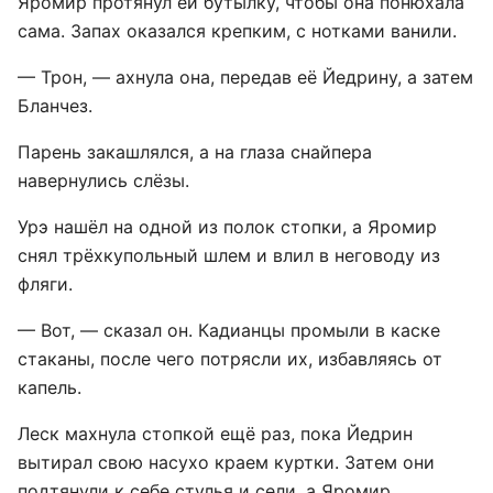
Яромир протянул ей бутылку, чтобы она понюхала
сама. Запах оказался крепким, с нотками ванили.
— Трон, — ахнула она, передав её Йедрину, а затем
Бланчез.
Парень закашлялся, а на глаза снайпера
навернулись слёзы.
Урэ нашёл на одной из полок стопки, а Яромир
снял трёхкупольный шлем и влил в неговоду из
фляги.
— Вот, — сказал он. Кадианцы промыли в каске
стаканы, после чего потрясли их, избавляясь от
капель.
Леск махнула стопкой ещё раз, пока Йедрин
вытирал свою насухо краем куртки. Затем они
подтянули к себе стулья и сели, а Яромир