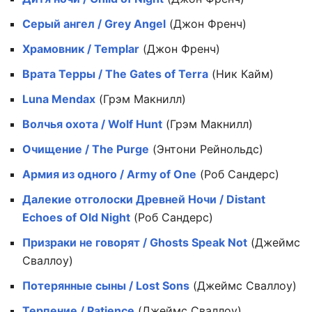
Серый ангел / Grey Angel
(Джон Френч)
Храмовник / Templar
(Джон Френч)
Врата Терры / The Gates of Terra
(Ник Кайм)
Luna Mendax
(Грэм Макнилл)
Волчья охота / Wolf Hunt
(Грэм Макнилл)
Очищение / The Purge
(Энтони Рейнольдс)
Армия из одного / Army of One
(Роб Сандерс)
Далекие отголоски Древней Ночи / Distant
Echoes of Old Night
(Роб Сандерс)
Призраки не говорят / Ghosts Speak Not
(Джеймс
Сваллоу)
Потерянные сыны / Lost Sons
(Джеймс Сваллоу)
Терпение / Patience
(Джеймс Сваллоу)