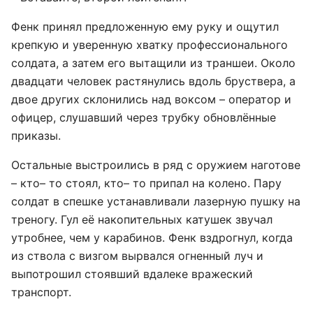
Фенк принял предложенную ему руку и ощутил
крепкую и уверенную хватку профессионального
солдата, а затем его вытащили из траншеи. Около
двадцати человек растянулись вдоль бруствера, а
двое других склонились над воксом – оператор и
офицер, слушавший через трубку обновлённые
приказы.
Остальные выстроились в ряд с оружием наготове
– кто– то стоял, кто– то припал на колено. Пару
солдат в спешке устанавливали лазерную пушку на
треногу. Гул её накопительных катушек звучал
утробнее, чем у карабинов. Фенк вздрогнул, когда
из ствола с визгом вырвался огненный луч и
выпотрошил стоявший вдалеке вражеский
транспорт.