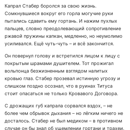
Капрал Стабер боролся за свою жизнь.
Сомкнувшиеся вокруг его горла могучие руки
пытались сдавить ему гортань. И нажим пухлых
пальцев, словно преодолевающий сопротивление
ржавой пружины капкан, медленно, но неумолимо
усиливался. Ещё чуть-чуть – и всё закончится.
Он повернул голову и встретился лицом к лицу с
покрытым шрамами душителем. Тот прожигал
вольпонца безжизненным взглядом налитых
кровью глаз. Стабер прозевал истинную угрозу и
слишком поздно осознал, что в руинах Титуса
стоит опасаться не только Кровавого Договора.
С дрожащих губ капрала сорвался вздох, – не
более чем обрывок дыхания – но лёгким ничего не
досталось. Стабер не был медиком – в противном
случае он бы знал об ущемлении гортани и трахеи.