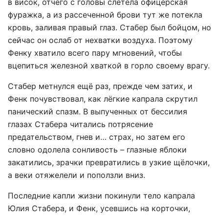
в висок, отчего с головы слетела офицерская
фуражка, а из рассеченной брови тут же потекла
кровь, заливая правый глаз. Стабер был бойцом, но
сейчас он ослаб от нехватки воздуха. Поэтому
Фенку хватило всего пару мгновений, чтобы
вцепиться железной хваткой в горло своему врагу.
Стабер метнулся ещё раз, прежде чем затих, и
Фенк почувствовал, как лёгкие капрала скрутил
панический спазм. В выпученных от бессилия
глазах Стабера читались потрясение
предательством, гнев и… страх, но затем его
словно одолела сонливость – глазные яблоки
закатились, зрачки превратились в узкие щёлочки,
а веки отяжелели и поползли вниз.
Последние капли жизни покинули тело капрала
Юлия Стабера, и Фенк, усевшись на корточки,