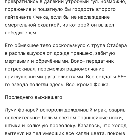
превратились в далёкий утробный гул. Возможно,
поражение и пошатнуло бы гордость второго
лейтенанта Фенка, если бы не наслаждение
смертельной схваткой, из которой он вышел
победителем.
Его обмякшее тело соскользнуло с трупа Стабера
в расплывшуюся от дождя траншею, забитую
мертвыми и обречёнными. Вокс– передатчик
потрескивал, перемежая радиомолчание
приглушёнными ругательствами. Все солдаты 66–
го взвода полегли здесь. Все, кроме Фенка.
Последнего выжившего.
Лучи фонарей вспороли дождливый мрак, озарив
ослепительно– белым светом траншейные ножи,
штыки и колючую проволоку. Казалось, что холод
вытянул из тел умерших все капли цвета, покрыв