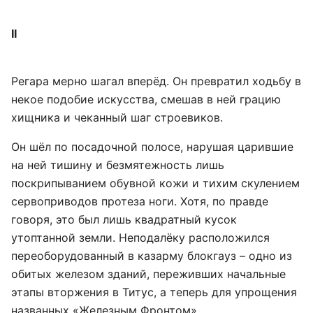
II
Регара мерно шагал вперёд. Он превратил ходьбу в
некое подобие искусства, смешав в ней грацию
хищника и чеканный шаг строевиков.
Он шёл по посадочной полосе, нарушая царившие
на ней тишину и безмятежность лишь
поскрипыванием обувной кожи и тихим скулением
сервоприводов протеза ноги. Хотя, по правде
говоря, это был лишь квадратный кусок
утоптанной земли. Неподалёку расположился
переоборудованный в казарму блокгауз – одно из
обитых железом зданий, переживших начальные
этапы вторжения в Титус, а теперь для упрощения
названных «Железным Фронтом».