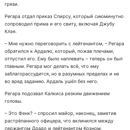
грязи.
Регара отдал приказ Спирсу, который сиюминутно
сопроводил прима и его свиту, включая Джубу
Клэя.
– Мне нужно переговорить с лейтенантом, – Регара
обратился к Ардалю, который, пожав плечами,
отпустил его. Ему было наплевать – теперь он был
главным. Регара мог делать всё, что ему
заблагорассудится, но в разумных пределах и не
во вред заданию. Ардаль ушёл без него.
Регара подозвал Калкиса резким движением
головы.
– Это Фенк? – спросил майор, наконец, заметив
растрёпанного офицера, что вклинился между
сержантом Драдо и лейтенантом Коэном.