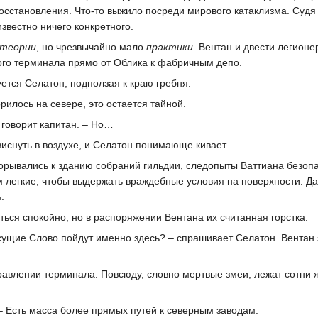
восстановления. Что-то выжило посреди мирового катаклизма. Су
известно ничего конкретного.
теории
, но чрезвычайно мало
практики
. Вентан и двести легион
ого терминала прямо от Облика к фабричным депо.
уется Селатон, подползая к краю гребня.
орилось на севере, это остается тайной.
 говорит капитан. – Но…
иснуть в воздухе, и Селатон понимающе кивает.
рорывались к зданию собраний гильдии, следопыты Ваттиана безоп
 легкие, чтобы выдержать враждебные условия на поверхности. Д
.
ся спокойно, но в распоряжении Вентана их считанная горстка.
сущие Слово пойдут именно здесь? – спрашивает Селатон. Вентан з
аправлении терминала. Повсюду, словно мертвые змеи, лежат сотни
– Есть масса более прямых путей к северным заводам.