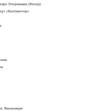
рарх Ультрамара (Конор)
оут «Контемптор»
а
нник
ик
ия, Механикум