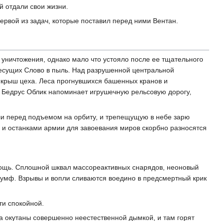
й отдали свои жизни.
рвой из задач, которые поставил перед ними Вентан.
уничтожения, однако мало что устояло после ее тщательного
Несущих Слово в пыль. Над разрушенной центральной
 крыш цеха. Леса прогнувшихся башенных кранов и
 Бедрус Облик напоминает игрушечную рельсовую дорогу,
ли перед подъемом на орбиту, и трепещущую в небе зарю
и останками армии для завоевания миров скорбно разносятся
ощь. Сплошной шквал массореактивных снарядов, неоновый
умф. Взрывы и вопли сливаются воедино в предсмертный крик
ти спокойной.
ра окутаны совершенно неестественной дымкой, и там горят