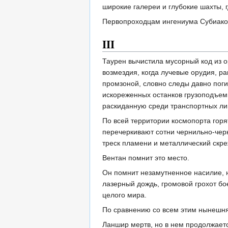
широкие галереи и глубокие шахты, 
Первопроходцам ингениума Субиако 
III
Таурен вычистила мусорный код из о
возмездия, когда лучевые орудия, 
промзоной, словно следы давно пог
искореженных останков грузоподъем
раскиданную среди транспортных ли
По всей территории космопорта гор
перечеркивают сотни чернильно-чер
треск пламени и металлический скр
Вентан помнит это место.
Он помнит незамутненное насилие,
лазерный дождь, громовой грохот б
целого мира.
По сравнению со всем этим нынешня
Ланшир мертв, но в нем продолжаетс