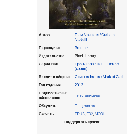
Автор
Грэм Макнилл / Graham
McNeill
Переводчик
Brenner
Издательство
Black Library
Серия книг
Ересь Гора / Horus Heresy
(серия)
Входит в сборник
Отметка Калта / Mark of Calth
Год издания
2013
Подписаться на
Telegram-канал
обновления
Обсудить
Telegram-чат
Скачать
EPUB
,
FB2
,
MOBI
Поддержать проект