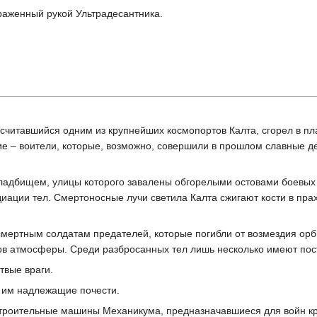
аженный рукой Ультрадесантника.
 считавшийся одним из крупнейших космопортов Калта, сгорел в п
е – воители, которые, возможно, совершили в прошлом славные д
ладбищем, улицы которого завалены обгорелыми остовами боевых
иации тел. Смертоносные лучи светила Калта сжигают кости в прах
смертным солдатам предателей, которые погибли от возмездия ор
ов атмосферы. Среди разбросанных тел лишь несколько имеют пос
твые враги.
и им надлежащие почести.
троительные машины Механикума, предназначавшиеся для войн кре