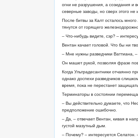
огни не разрушения, а созидания и 
северные заводы, но сверх этого не 
После битвы за Калт осталось много
тянутся от горящего железнодорожн
– Что-нибудь видите, сэр? – интерес
Вентан качает головой. Что бы ни тв
– Мне нужны разведчики Ваттиана, –
Он машет рукой, позволяя фразе пов
Когда Ультрадесантники отчаянно п
однако доспехи разведчиков слишком
время, пока не перестанет защищать
Терминаторы в состоянии перемещать
– Вы действительно думаете, что Не
предположение ошибочно.
– Да, – отвечает Вентан, кивая в н
густой мазутный дым.
– Почему? – интересуется Селатон. 