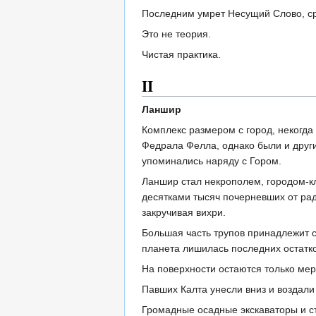
Последним умрет Несущий Слово, ср
Это не теория.
Чистая практика.
II
Ланшир
Комплекс размером с город, некогда
Федрала Фелла, однако были и други
упоминались наряду с Гором.
Ланшир стал некрополем, городом-к
десятками тысяч почерневших от рад
закручивая вихри.
Большая часть трупов принадлежит 
планета лишилась последних остатк
На поверхности остаются только мер
Павших Калта унесли вниз и воздал
Громадные осадные экскаваторы и с