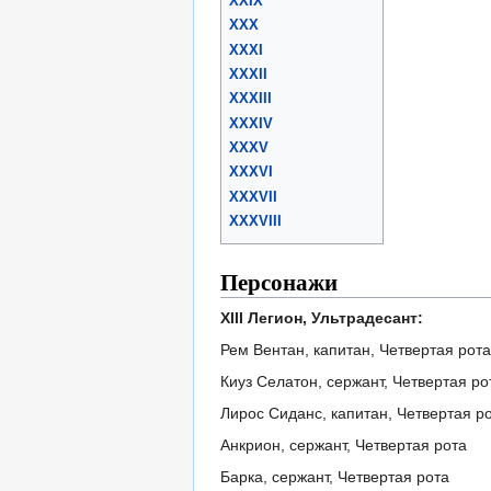
XXIX
XXX
XXXI
XXXII
XXXIII
XXXIV
XXXV
XXXVI
XXXVII
XXXVIII
Персонажи
XIII Легион, Ультрадесант:
Рем Вентан, капитан, Четвертая рота
Киуз Селатон, сержант, Четвертая ро
Лирос Сиданс, капитан, Четвертая р
Анкрион, сержант, Четвертая рота
Барка, сержант, Четвертая рота