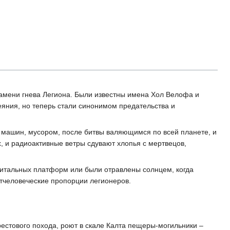
ламени гнева Легиона. Были известны имена Хол Велофа и
еяния, но теперь стали синонимом предательства и
 машин, мусором, после битвы валяющимся по всей планете, и
, и радиоактивные ветры сдувают хлопья с мертвецов,
битальных платформ или были отравлены солнцем, когда
тчеловеческие пропорции легионеров.
стового похода, роют в скале Калта пещеры-могильники –