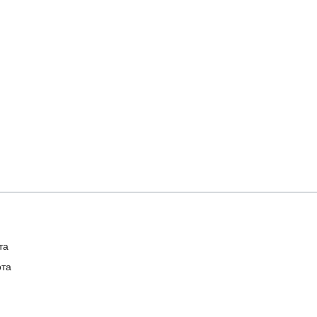
та
ота