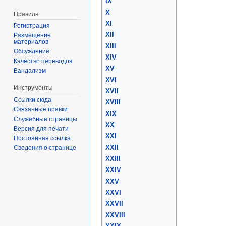
IX
X
Правила
XI
Регистрация
XII
Размещение
материалов
XIII
Обсуждение
XIV
Качество переводов
XV
Вандализм
XVI
Инструменты
XVII
Ссылки сюда
XVIII
Связанные правки
XIX
Служебные страницы
XX
Версия для печати
XXI
Постоянная ссылка
XXII
Сведения о странице
XXIII
XXIV
XXV
XXVI
XXVII
XXVIII