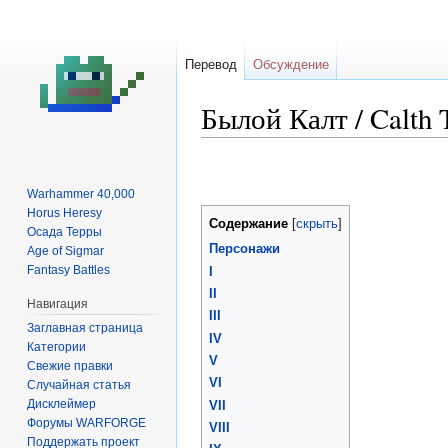
Перевод
Обсуждение
Былой Калт / Calth 
Перейти
Перейти
к
к
Warhammer 40,000
навигации
поиску
Horus Heresy
Содержание
Осада Терры
Персонажи
Age of Sigmar
Fantasy Battles
I
II
Навигация
III
Заглавная страница
IV
Категории
V
Свежие правки
VI
Случайная статья
Дисклеймер
VII
Форумы WARFORGE
VIII
Поддержать проект