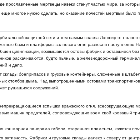
где прославленные мертвецы навеки станут частью мира, за которы
еще многое нужно сделать, но оказание почестей мертвым было пе
рбитальной защитной сети и тем самым спасла Ланшир от полного 
ракетные базы и платформы залпового огня разнесли наступление 
ибшей цивилизации, возвышаются остовы фабрик и оставшиеся без
ников раскачиваются, будто пьяные, а железнодорожный терминал
ний и депо.
ят склады боеприпасов и грузовые контейнеры, сложенные в штабе
ных столбов дыма. Над выпотрошенными остовами транспортников 
ежет рушащихся сооружений.
 непрекращающиеся вспышки вражеского огня, всесокрушающую м
оевых машин предателей, сопровождающих воем свой кровавый три
я кошмарная панорама гибели, озаренная пламенем, кажется поч
я активность. Фабрики и грузовые склады далеко к северу от цент