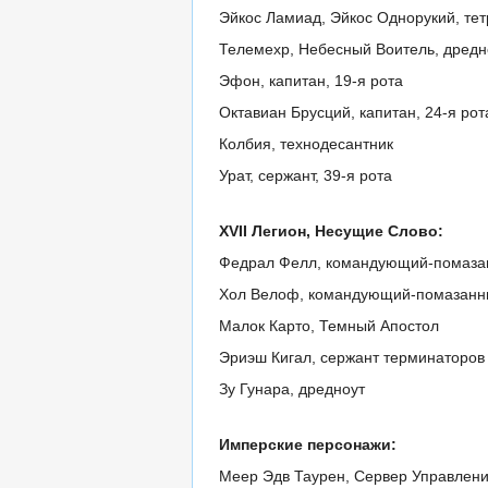
Эйкос Ламиад, Эйкос Однорукий, тет
Телемехр, Небесный Воитель, дредн
Эфон, капитан, 19-я рота
Октавиан Брусций, капитан, 24-я рот
Колбия, технодесантник
Урат, сержант, 39-я рота
XVII Легион, Несущие Слово:
Федрал Фелл, командующий-помаза
Хол Велоф, командующий-помазанн
Малок Карто, Темный Апостол
Эриэш Кигал, сержант терминаторов
Зу Гунара, дредноут
Имперские персонажи:
Меер Эдв Таурен, Сервер Управлен