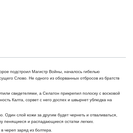
торое подстроил Магистр Войны, началось гибелью
сущего Слово. Не одного из оборванных отбросов из братств
упили свидетелями, а Селатон прикрепил полоску с восковой
ность Калта, сорвет с него доспех и швырнет ублюдка на
о. Один слой кожи за другим будет чернеть и отваливаться,
жу пенящиеся и распадающиеся остатки легких.
 в череп заряд из болтера.