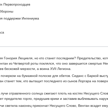
ких Первопроходцев
 Обороны
зия поддержки Ингениума
аса
я Гонория Люциеля, но кто станет последним? Предательство, ко
ентан из Четвертой роты поклялся, что оно завершится смертью Не
ев бескожей мерзости, а воина XVII Легиона.
 почерком на бумажной полоске для обетов. Сиданс с Баркой выст
ан станет тем, кто вытащит последнего из сынов Лоргара на поверх
 лучи отравленного солнца сжигают плоть на костях Несущего Слов
ет предателю горло, придушив крики и заставив выблевывать нару
учи светила наконец прикончат Несущего Слово, Вентан всадит ему