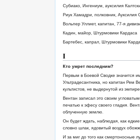
Субиако, Ингениум, ауксилия Калтс
Риук Хамадри, полковник, Ауксилия
Вольпер Уллиет, капитан, 77-я диви
Кадин, майор, Штурмовики Кардаса
Бартебес, капрал, Штурмовики Кард
I
Кто умрет последним?
Первым в Боевой Сводке значится им
Ультрадесантника, но капитан Рем В
культистов, не выдернутой из эмпире
Вентан записал это своим угловатым
печатью к эфесу своего гладия. Вент
облученную землю.
Он будет ждать, наблюдая, как едкие
словно шлак, ядовитый воздух обожж
И за миг до того как смертоносные л