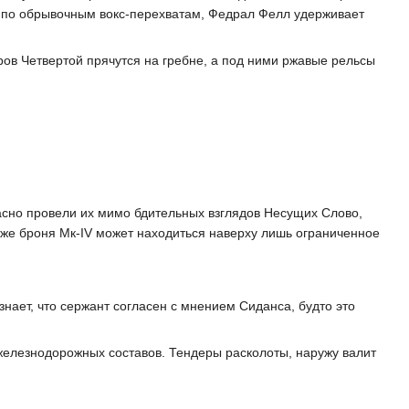
дя по обрывочным вокс-перехватам, Федрал Фелл удерживает
еров Четвертой прячутся на гребне, а под ними ржавые рельсы
асно провели их мимо бдительных взглядов Несущих Слово,
аже броня Мк-IV может находиться наверху лишь ограниченное
нает, что сержант согласен с мнением Сиданса, будто это
 железнодорожных составов. Тендеры расколоты, наружу валит