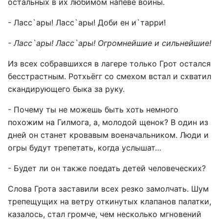
остальных в их любимом напеве войны.
- Ласс`ары! Ласс`ары! Доби ен и`тарри!
- Ласс`ары! Ласс`ары! Огромнейшие и сильнейшие!
Из всех собравшихся в лагере только Грот остался
бесстрастным. Ротхьёгг со смехом встал и схватил
скандирующего быка за руку.
- Почему ты не можешь быть хоть немного
похожим на Гилмога, а, молодой щенок? В один из
дней он станет кровавым военачальником. Люди и
огры будут трепетать, когда услышат…
- Будет ли он также поедать детей человеческих?
Слова Грота заставили всех резко замолчать. Шум
трепещущих на ветру откинутых клапанов палатки,
казалось, стал громче, чем несколько мгновений