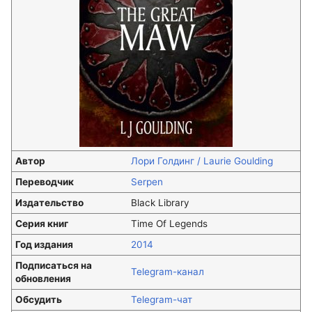
Автор
Лори Голдинг / Laurie Goulding
Переводчик
Serpen
Издательство
Black Library
Серия книг
Time Of Legends
Год издания
2014
Подписаться на
Telegram-канал
обновления
Обсудить
Telegram-чат