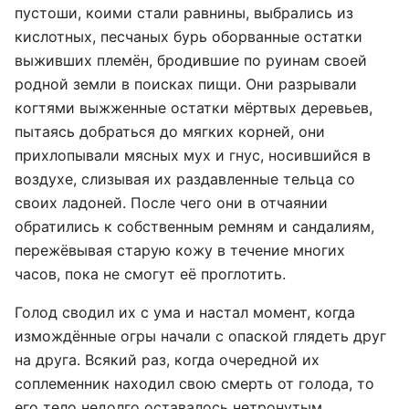
пустоши, коими стали равнины, выбрались из
кислотных, песчаных бурь оборванные остатки
выживших племён, бродившие по руинам своей
родной земли в поисках пищи. Они разрывали
когтями выжженные остатки мёртвых деревьев,
пытаясь добраться до мягких корней, они
прихлопывали мясных мух и гнус, носившийся в
воздухе, слизывая их раздавленные тельца со
своих ладоней. После чего они в отчаянии
обратились к собственным ремням и сандалиям,
пережёвывая старую кожу в течение многих
часов, пока не смогут её проглотить.
Голод сводил их с ума и настал момент, когда
измождённые огры начали с опаской глядеть друг
на друга. Всякий раз, когда очередной их
соплеменник находил свою смерть от голода, то
его тело недолго оставалось нетронутым.