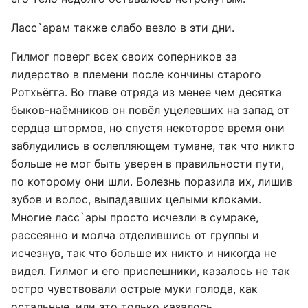
Ласс`арам также слабо везло в эти дни.
Гилмог поверг всех своих соперников за
лидерство в племени после кончины старого
Ротхьёгга. Во главе отряда из менее чем десятка
быков-наёмников он повёл уцелевших на запад от
сердца штормов, но спустя некоторое время они
заблудились в ослепляющем тумане, так что никто
больше не мог быть уверен в правильности пути,
по которому они шли. Болезнь поразила их, лишив
зубов и волос, выпадавших целыми клоками.
Многие ласс`ары просто исчезли в сумраке,
рассеянно и молча отделившись от группы и
исчезнув, так что больше их никто и никогда не
видел. Гилмог и его приспешники, казалось не так
остро чувствовали острые муки голода, как
остальные, или это только казалось…