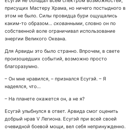
Есугэй не обладал всем спектром возможностей,
присущих Мастеру Храма, но ничего постыдного в
этом не было. Силы провидца бури ощущались
каким-то образом…
скованными
, словно он по
собственной воле ограничивал использование
энергии Великого Океана.
Для Арвиды это было странно. Впрочем, в свете
произошедших событий, возможно просто
благоразумно.
– Он мне нравился, – признался Есугэй. – Я
надеялся, что…
– На планете окажется он, а не я?
Есугэй улыбнулся в ответ. Арвида смог оценить
добрый нрав V Легиона. Есугэй при всей своей
очевидной боевой мощи, вел себя непринужденно.