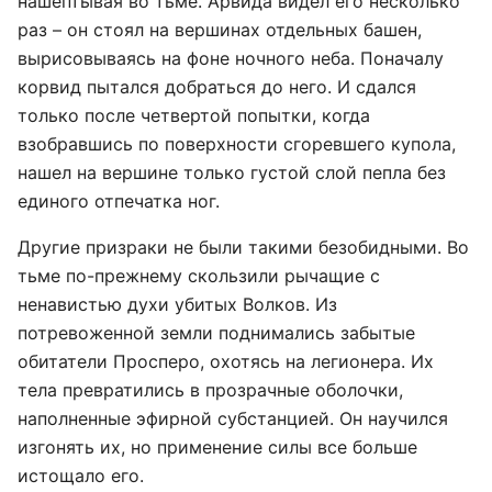
нашептывая во тьме. Арвида видел его несколько
раз – он стоял на вершинах отдельных башен,
вырисовываясь на фоне ночного неба. Поначалу
корвид пытался добраться до него. И сдался
только после четвертой попытки, когда
взобравшись по поверхности сгоревшего купола,
нашел на вершине только густой слой пепла без
единого отпечатка ног.
Другие призраки не были такими безобидными. Во
тьме по-прежнему скользили рычащие с
ненавистью духи убитых Волков. Из
потревоженной земли поднимались забытые
обитатели Просперо, охотясь на легионера. Их
тела превратились в прозрачные оболочки,
наполненные эфирной субстанцией. Он научился
изгонять их, но применение силы все больше
истощало его.