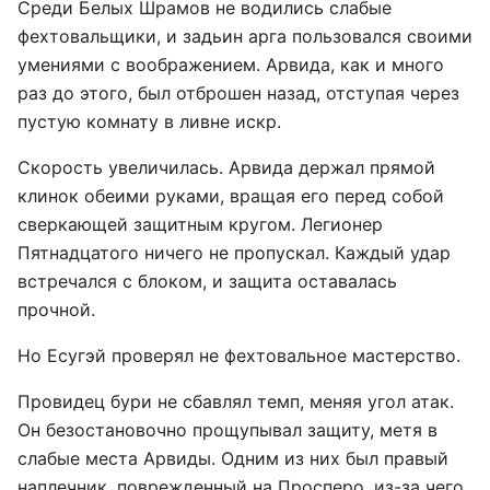
Среди Белых Шрамов не водились слабые
фехтовальщики, и задьин арга пользовался своими
умениями с воображением. Арвида, как и много
раз до этого, был отброшен назад, отступая через
пустую комнату в ливне искр.
Скорость увеличилась. Арвида держал прямой
клинок обеими руками, вращая его перед собой
сверкающей защитным кругом. Легионер
Пятнадцатого ничего не пропускал. Каждый удар
встречался с блоком, и защита оставалась
прочной.
Но Есугэй проверял не фехтовальное мастерство.
Провидец бури не сбавлял темп, меняя угол атак.
Он безостановочно прощупывал защиту, метя в
слабые места Арвиды. Одним из них был правый
наплечник, поврежденный на Просперо, из-за чего