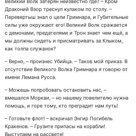
Великий Волк затерян неизвестно где? – Кром
Драконий Взор треснул кулаком по столу. –
Перевертыш знал о цели Гримнара, и Губительные
силы уже окружают его! Великий Волк сражается
с демонами, предателями и Трон знает чем ещё, а
мы должны сидеть и присматривать за Клыком,
как толпа служанок?
– Верно, – произнес Убийца. – Таков мой приказ. В
отсутствие Великого Волка Гримнара
я
говорю от
имени Лемана Русса.
– Можешь попробовать остановить нас, –
вмешался Моркаи, – но нашему повелителю нужна
помощь, и горе тому, кто преградит нам путь!
– Готовьте флот! – вскричал Энгир Погибель
Кракенов. – Грузите припасы на корабли!
Выступаем на рассвете!