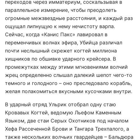
переходов через имматериум, соскальзывая в
параллельное измерение, чтобы преодолеть
огромные межзвездные расстояния, и каждый раз
ощущал липнущую к нему нечистоту варпа.
Сейчас, когда «Канис Пакс» лавировал в
переменчивых волнах эфира, Убийца различал
почти неслышный скрежет когтей миллиона
хищников по обшивке ударного крейсера. В
промежутках между этими мгновениями волчий
жрец определенно слышал далекий шепот чего-то
темного и голодного – оно преследовало корабль,
желая полакомиться вкусными кусочками внутри.
В ударный отряд Ульрик отобрал одну стаю
Кровавых Когтей, ведомую Льефом Каменным
Языком, две стаи Серых Охотников под началом
Хефа Рассеченной Брови и Тангара Трехпалого, а
также нескольких волчьих гвардейцев – Бальдюра