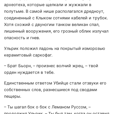
археотеха, которые щелкали и жужжали в
полутьме. В самой нише располагался дредноут,
соединенный с Клыком сотнями кабелей и трубок.
Хотя схожий с двуногим танком великан спал,
лишенный вооружения, его грозный облик излучал
опасность и гнев.
Ульрик положил ладонь на покрытый изморозью
керамитовый саркофаг.
– Брат Бьорн, – произнес волчий жрец, – твой
орден нуждается в тебе.
Единственным ответом Убийце стали отзвуки его
собственных слов, разнесшиеся под сводами
пещеры.
– Ты шагал бок о бок с Леманом Руссом, –
продолжил Ульрик. – Ты был там, когда он оставил