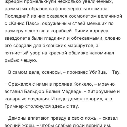
жрецом промелькнули несколько увеличенных,
размытых образов на фоне черноты космоса.
Последний из них оказался космолетом величиной
с «Канис Пакс», окруженным стаей меньших по
размеру эскортных кораблей. Линии корпуса
звездолета были гладкими и обтекаемыми, словно
его создали для океанских маршрутов, а
пятнистый узор на красной обшивке напоминал
рыбью чешую.
– В самом деле, ксеносы, – произнес Убийца. – Тау.
– Сражался с ними в проливе Колхело, – мрачно
вставил Бальдюр Белый Медведь. – Хитроумные и
коварные создания. И ведь демон говорил, что
Гримнар столкнулся здесь с тау.
– Демоны вплетают правду в свою ложь, – сказал
волчий жрец, – чтобы слабые люди верили им.