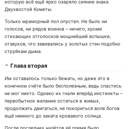
которую всё ещё ярко озаряло сияние знака
Двухвостой Кометы.
Только мраморный пол опустел. Не было ни
голосов, ни рядов воинов – ничего, кроме
стихающих отголосков мощнейшей вспышки,
отзвуков, что завивались у золотых стен подобно
струйкам дыма.
Глава вторая
Им оставалось только бежать, но даже это в
конечном счёте было бесполезным, ведь спастись
не мог никто. Однако их гнали вперёд инстинкты –
первобытное желание остаться в живых,
продолжать двигаться, не покориться воле богов
ещё немного до заката кровавого солнца.
После последних налётов её племя было