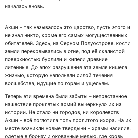
началась вновь.
Акши – так называлось это царство, пусть этого и
не знал никто, кроме его самых могущественных
обитателей. Здесь, на Серном Полуострове, кости
земли перековывались в огне, под её скалистой
поверхностью бурлили и кипели древние
литейные. До эпох разрушения эта земля кишела
жизнью, которую наполняли силой течения
волшебства, идущие по горам и ущельям.
Теперь эти времена были забыты – непрестанное
нашествие проклятых армий вычеркнуло их из
истории. Не стало ни городов, ни королевств
Акши – всё поглотила топь пролитого ихора. На их
месте возникли новые твердыни – храмы насилия,
одетые в бронзу и окованные медью, где кровь