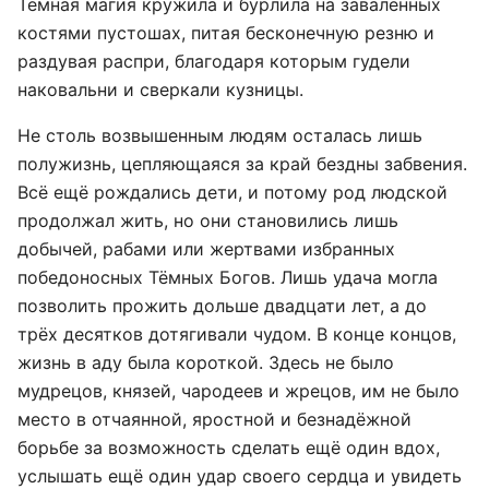
Тёмная магия кружила и бурлила на заваленных
костями пустошах, питая бесконечную резню и
раздувая распри, благодаря которым гудели
наковальни и сверкали кузницы.
Не столь возвышенным людям осталась лишь
полужизнь, цепляющаяся за край бездны забвения.
Всё ещё рождались дети, и потому род людской
продолжал жить, но они становились лишь
добычей, рабами или жертвами избранных
победоносных Тёмных Богов. Лишь удача могла
позволить прожить дольше двадцати лет, а до
трёх десятков дотягивали чудом. В конце концов,
жизнь в аду была короткой. Здесь не было
мудрецов, князей, чародеев и жрецов, им не было
место в отчаянной, яростной и безнадёжной
борьбе за возможность сделать ещё один вдох,
услышать ещё один удар своего сердца и увидеть