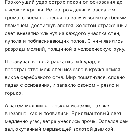
Грохочущий удар сотряс покои от основания до
высокой крыши. Ветер, рожденный раскатом
грома, с воем пронесся по залу и вспыхнул белым
пламенем, достигнув апогея. Золотой отраженный
свет внезапно хлынул из каждого участка стен,
купола и поблескивающих полов. С ним явились
разряды молний, толщиной в человеческую руку.
Прозвучал второй раскатистый удар, и
пространство меж стен исчезло в кружащемся
вихре серебряного огня. Мир пошатнулся, словно
падая с основания, и запахло озоном – резко и
горько.
А затем молнии с треском исчезли, так же
внезапно, как и появились. Бриллиантовый свет
медленно угас, ветра унеслись прочь. Остался сам
зал, окутанный мерцающей золотой дымкой,