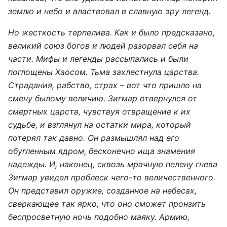
землю и небо и властвовал в славную эру легенд.
Но жесткость терпелива. Как и было предсказано,
великий союз богов и людей разорвал себя на
части. Мифы и легенды рассыпались и были
поглощены Хаосом. Тьма захлестнула царства.
Страдания, рабство, страх – вот что пришло на
смену былому величию. Зигмар отвернулся от
смертных царств, чувствуя отвращение к их
судьбе, и взглянул на остатки мира, который
потерял так давно. Он размышлял над его
обугленным ядром, бесконечно ища знамения
надежды. И, наконец, сквозь мрачную пелену гнева
Зигмар увидел проблеск чего-то величественного.
Он представил оружие, созданное на небесах,
сверкающее так ярко, что оно сможет пронзить
беспросветную ночь подобно маяку. Армию,