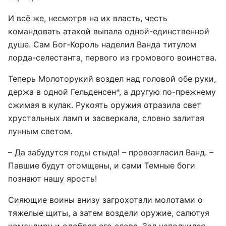
И всё же, несмотря на их власть, честь
командовать атакой выпала одной-единственной
душе. Сам Бог-Король наделил Ванда титулом
лорда-селестанта, первого из громового воинства.
Теперь Молоторукий воздел над головой обе руки,
держа в одной Гельденсен*, а другую по-прежнему
сжимая в кулак. Рукоять оружия отразила свет
хрустальных ламп и засверкала, словно залитая
лунным светом.
– Да забудутся годы стыда! – провозгласил Ванд. –
Павшие будут отомщены, и сами Темные боги
познают нашу ярость!
Сияющие воины внизу загрохотали молотами о
тяжелые щиты, а затем воздели оружие, салютуя
командиру и одобряя его слова. Зал наполнился