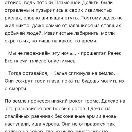
стоило, ведь потоки Пламенной Дельты были
отравлены и пузырились в своих извилистых
руслах, словно шипящая ртуть. Поэтому здесь не
жил никто, даже самые отчаявшиеся из ставших
добычей людей. Извилистые лабиринты могли
скрыть их, но лишь на какое-то время.
- Мы не переживём эту ночь… - прошептал Ренек.
Его плечи тяжело опустились.
- Тогда оставайся, - Калья сплюнула на землю. –
Они сожрут твои глаза, пока ты будешь молить их
о смерти.
По земле пронёсся низкий рокот грома. Далеко на
юге разносился рёв боевых рогов. Где-то на
опалённых равнинах бесконечные армии вновь
наступали, ища черепа. Они не отправятся так
далеко на север, где не было ничего, кроме