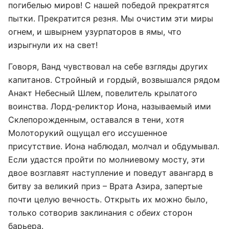
погибелью миров! С нашей победой прекратятся
пытки. Прекратится резня. Мы очистим эти миры
огнем, и швырнем узурпаторов в ямы, что
изрыгнули их на свет!
Говоря, Ванд чувствовал на себе взгляды других
капитанов. Стройный и гордый, возвышался рядом
Анакт Небесный Шлем, повелитель крылатого
воинства. Лорд-реликтор Иона, называемый ими
Склепорожденным, оставался в тени, хотя
Молоторукий ощущал его иссушенное
присутствие. Иона наблюдал, молчал и обдумывал.
Если удастся пройти по молниевому мосту, эти
двое возглавят наступление и поведут авангард в
битву за великий приз – Врата Азира, запертые
почти целую вечность. Открыть их можно было,
только сотворив заклинания с
обеих
сторон
барьера.