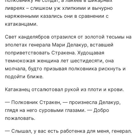
полковнику не солдат, а лакеев в шикарных
ливреях – слишком уж хлипкими и вычурно
наряженными казались они в сравнении с
катаканцами.
Свет канделябров отразился от золотой тесьмы на
эполетах генерала Мари Делакур, вставшей
поприветствовать Стракена. Худощавая
темнокожая женщина лет шестидесяти, она
молчала, будто призывая полковника рискнуть и
подойти ближе.
Катаканец отсалютовал рукой из плоти и крови.
— Полковник Стракен, — произнесла Делакур,
глядя на него суровыми глазами. — Добро
пожаловать.
— Слышал, у вас есть работенка для меня, генерал.