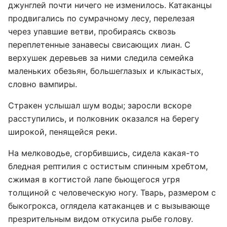
джунглей почти ничего не изменилось. Катаканцы
продвигались по сумрачному лесу, перелезая
через упавшие ветви, пробираясь сквозь
переплетенные занавесы свисающих лиан. С
верхушек деревьев за ними следила семейка
маленьких обезьян, большеглазых и клыкастых,
словно вампиры.
Стракен услышал шум воды; заросли вскоре
расступились, и полковник оказался на берегу
широкой, пенящейся реки.
На мелководье, сгорбившись, сидела какая-то
бледная рептилия с остистым спинным хребтом,
сжимая в когтистой лапе бьющегося угря
толщиной с человеческую ногу. Тварь, размером с
быкогрокса, оглядела катаканцев и с вызывающе
презрительным видом откусила рыбе голову.