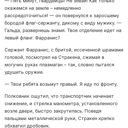
— Пять минут, гвардейцы! Не зевай! Как только
окажемся на земле – немедленно
рассредоточиться! — он повернулся к заросшему
бородой флаг-сержанту, дикому с виду мужику. —
Гальда, развернешь знамя. Твое отделение идет на
левый фланг. Фарранис?
Сержант Фарранис, с бритой, иссеченной шрамами
головой, посмотрел на Стракена, сжимая в
могучих руках плазмаган – так, словно пытался
удушить оружие.
— Твои ребята возьмут правый. Я иду по фронту.
Полковник ощутил, что транспортник начинает
снижение, и стрелка манометра, установленного
возле двери, быстро закрутилась. Поведя
пальцами металлической руки, Стракен крепко
обхватил дробовик.