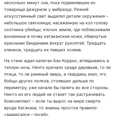
несколько минут сна, пока подменявшие их
товарищи дежурили у амбразур. Резкий
искусственный свет выделял детали окружения –
небольшое святилище; насаженную на кол голову
охотника-убийцы; клочок земли, где поблескивали
вонзенные в почву катаканские ножи, обернутые
красными банданами вокруг рукоятей. Тридцать
клинков, тридцать их павших хозяев.
На стене ждал капитан Бен Коррис, вглядываясь в
теплую ночь. Нечто кричало среди деревьев, то ли
птица, то ли раненый зверь, и гвардеец знал, что
бойцы других полков, стоявших дальше по
периметру, уже начали бы палить во все стороны.
Никто из его людей не станет так растрачивать
боекомплект – если ты вырос на мире смерти
вроде Катакана, то знаешь простое правило:
«задергался – погиб».