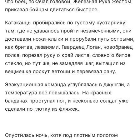
что боец покачал головой, Железная Рука жестом
приказал бойцам двигаться быстрее.
Катаканцы пробирались по густому кустарнику;
там, где не удавалось пройти незамеченными, они
доставали ножи-клыки и прорубали путь острыми,
как бритва, лезвиями. Гвардеец Логан, новобранец
полка, порезал руку о край листа, словно о битое
стекло, но тут же, не замедляя шаг, вытащил из
вещмешка лоскут ветоши и перевязал рану.
Эвакуационная команда углублялась в джунгли, а
температура всё повышалась. На красных
банданах проступал пот, и несколько солдат уже
сделали по глотку из фляжек.
Опустилась ночь, хотя под плотным пологом