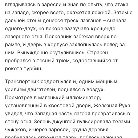
вглядываясь в заросли и зная по опыту, что атака
на западе, скорее всего, окажется ложной. Затем с
дальней стены донесся треск лазганов – сначала
одного-двух, но вскоре зазвучало крещендо
лазерного огня. Полковник взбежал вверх по
рампе, и дверь в корпусе захлопнулась вслед за
ним. Вынужденно ссутулившись, Стракен
пробрался в тесный трюм, содрогавшийся от
рокота турбин.
Транспортник содрогнулся и, одним мощным
усилием двигателей, поднялся в воздух.
Посмотрев в маленький иллюминатор,
установленный в хвостовой двери, Железная Рука
увидел, что западная часть лагеря превратилась в
стену огня. Зелень джунглей пульсировала телами
чужаков, и через заросли, круша деревья,
пробивалась огромная тварь, поблескивающая