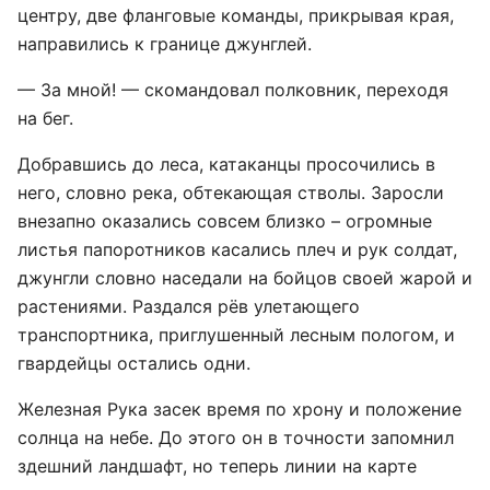
центру, две фланговые команды, прикрывая края,
направились к границе джунглей.
— За мной! — скомандовал полковник, переходя
на бег.
Добравшись до леса, катаканцы просочились в
него, словно река, обтекающая стволы. Заросли
внезапно оказались совсем близко – огромные
листья папоротников касались плеч и рук солдат,
джунгли словно наседали на бойцов своей жарой и
растениями. Раздался рёв улетающего
транспортника, приглушенный лесным пологом, и
гвардейцы остались одни.
Железная Рука засек время по хрону и положение
солнца на небе. До этого он в точности запомнил
здешний ландшафт, но теперь линии на карте