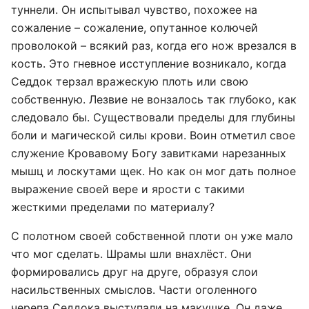
туннели. Он испытывал чувство, похожее на
сожаление – сожаление, опутанное колючей
проволокой – всякий раз, когда его нож врезался в
кость. Это гневное исступление возникало, когда
Седдок терзал вражескую плоть или свою
собственную. Лезвие не вонзалось так глубоко, как
следовало бы. Существовали пределы для глубины
боли и магической силы крови. Воин отметил свое
служение Кровавому Богу завитками нарезанных
мышц и лоскутами щек. Но как он мог дать полное
выражение своей вере и ярости с такими
жесткими пределами по материалу?
С полотном своей собственной плоти он уже мало
что мог сделать. Шрамы шли внахлёст. Они
формировались друг на друге, образуя слои
насильственных смыслов. Части оголенного
черепа Седдока выступали на макушке. Он даже