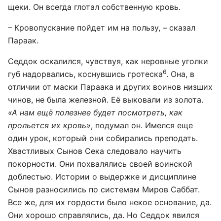
щеки. Он всегда глотал собственную кровь.
– Кровопускание пойдет им на пользу, – сказал
Параак.
Седдок оскалился, чувствуя, как неровные уголки
6
губ надорвались, коснувшись гротеска
. Она, в
отличии от маски Параака и других воинов низших
чинов, не была железной. Её выковали из золота.
«А нам ещё полезнее будет посмотреть, как
прольется их кровь»
, подумал он. Имелся еще
один урок, который они собирались преподать.
Хвастливых Сынов Сека следовало научить
покорности. Они похвалялись своей воинской
доблестью. Истории о выдержке и дисциплине
Сынов разносились по системам Миров Саббат.
Все же, для их гордости было некое основание, да.
Они хорошо справлялись, да. Но Седдок явился