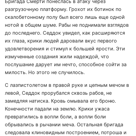
Бригада Смерти понеслась в атаку через
разгрузочную платформу. Грохот их ботинок по
скалобетонному полу был всего лишь еще одной
нотой в общем шуме. Рабы не поднимали взглядов
до последнего. Седдок увидел, как расширяются
их глаза, крики людей даровали вкус первого
удовлетворения и стимул к большей ярости. Эти
измученные создания жили надеждой, что
послушание дарует им нечто, способное сойти за
милость. Но этого не случилось.
С лазпистолетом в правой руке и цепным мечом в
левой, Седдок прорубался сквозь рабов, не
замедляя натиска. Кровь омывала его броню.
Конечности падали на землю. Крики ужаса
превратились в вопли боли, а вопли боли
обрывались в рычании меча. Остальная бригада
следовала клиновидным построением, потроша и