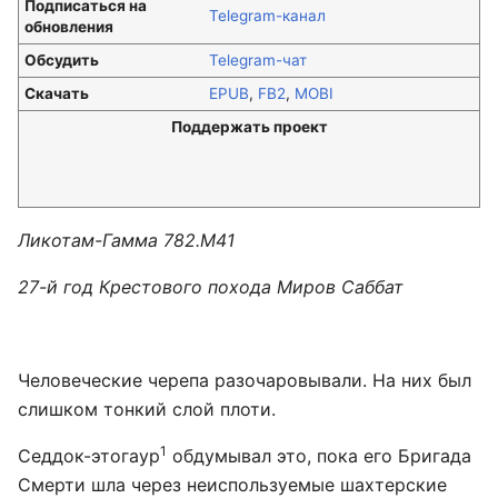
Подписаться на
Telegram-канал
обновления
Обсудить
Telegram-чат
Скачать
EPUB
,
FB2
,
MOBI
Поддержать проект
Ликотам-Гамма 782.М41
27-й год Крестового похода Миров Саббат
Человеческие черепа разочаровывали. На них был
слишком тонкий слой плоти.
1
Седдок-этогаур
обдумывал это, пока его Бригада
Смерти шла через неиспользуемые шахтерские