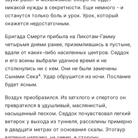
никакой нужды в секретности. Еще немного - и
останутся только боль и урок. Урок, который
окажется недостаточным.
Бригада Смерти прибыла на Ликотам-Гамму
четырьмя днями ранее, приземлившись в пустыне,
вдали от каких-либо населенных центров. Седдок
и его воины выбрали удачное время и не
столкнулись ни с кем. Они не были замечены
4
Сынами Сека
. Удар обрушится из ночи. Послание
будет ясным.
Воздух преобразился. Из затхлого и спертого он
превратился в удушливый, маслянистый,
насыщенный песком. Седдок почувствовал легкий
ветерок у выхода из туннеля, расселины примерно
в двадцати метрах от основания скалы. Этогаур
взглянул направо, на север, в сторону