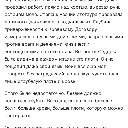
проводил работу прямо над костью, вырезая руны
остриём меча. Степень увечий этогаура требовала
должного уважения его подчиненных. Глубина
2
приверженности к Кровавому Договору
измерялась военными действиями, направленными
против врага и деяниями, физически
воплощенными на теле воина. Верность Седдока
была видима в каждом изъяне его плоти. Он не
пощадил даже свой язык. Воин все еще мог
говорить без затруднений, но на вкус чувствовал
лишь огрубелую плоть и кровь.
Этого было недостаточно. Лезвие должно
вонзаться глубже. Всегда должно быть больше
боли, больше крови, больше плоти, которую можно
растерзать.
Он думал о пределах увечий, потому что это