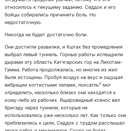
относилось к текущему заданию. Седдок и его
бойцы собирались причинить боль. Но
недостаточную.
Никогда не будет достаточно боли.
Они достигли развилки, и Кштах без промедления
выбрал левый туннель. Горные работы испещрили
дырами эту область Катчгарских гор на Ликотам-
Гамма. Работа продолжалась, но многие из жил
были истощены. Пробуя воздух на вкус и ощущая
3
вибрации когтистыми лапами, локсатль
мог
определить, насколько близко они находятся к
кому-либо из рабочих. Ящеровидный ксенос вел
бригаду через туннели, которые не
использовались уже несколько лет. Как только они
приблизились к цели, Седдок с трудом расслышал
звуки работ и механизмов. Скоро не будет