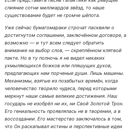
слияние сотни миллиардов звёзд, то наше
существование будет не громче шёпота.
Уже сейчас бумагомараки строчат пасквили о
достигнутом соглашении, заключённом договоре, а
возможно — и тут всем следует обратить
внимание на выбор слов, — скреплённом клятвой
пакте. Но в ту полночь я не видел никаких
ухмыляющихся божков или пляшущих духов,
предлагающих нам порченые души. Лишь машины.
Механизмы, взятые из позабытых времён, когда
человечество творило чудеса, перед которыми
меркнут наши самые великие достижения. Наш
государь не изобрёл ни их, ни Свой Золотой Трон.
Его гениальность проявлялась не в творении, а в
воссоздании. Его мастерство заключалось в том,
что Он раскапывал истины и перспективные идеи