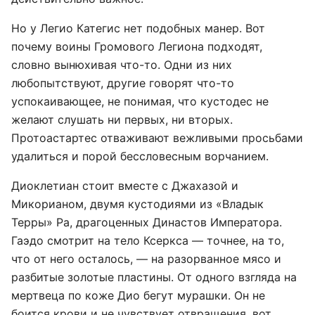
Но у Легио Категис нет подобных манер. Вот
почему воины Громового Легиона подходят,
словно вынюхивая что-то. Одни из них
любопытствуют, другие говорят что-то
успокаивающее, не понимая, что кустодес не
желают слушать ни первых, ни вторых.
Протоастартес отваживают вежливыми просьбами
удалиться и порой бессловесным ворчанием.
Диоклетиан стоит вместе с Джахазой и
Микорианом, двумя кустодиями из «Владык
Терры» Ра, драгоценных Династов Императора.
Гаэдо смотрит на тело Ксеркса — точнее, на то,
что от него осталось, — на разорванное мясо и
разбитые золотые пластины. От одного взгляда на
мертвеца по коже Дио бегут мурашки. Он не
боится крови и не чувствует отвращения, вот