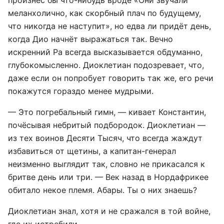
произнёс бы что-нибудь вроде «Они звучали
меланхолично, как скорбный плач по будущему,
что никогда не наступит», но едва ли придёт день,
когда Дио начнёт выражаться так. Вечно
искренний Ра всегда высказывается обдуманно,
глубокомысленно. Диоклетиан подозревает, что,
даже если он попробует говорить так же, его речи
покажутся гораздо менее мудрыми.
— Это погребальный гимн, — кивает Константин,
почёсывая небритый подбородок. Диоклетиан —
из тех воинов Десяти Тысяч, что всегда жаждут
избавиться от щетины, а капитан-генерал
неизменно выглядит так, словно не прикасался к
бритве день или три. — Век назад в Нордафрикее
обитало некое племя. Абары. Ты о них знаешь?
Диоклетиан знал, хотя и не сражался в той войне,