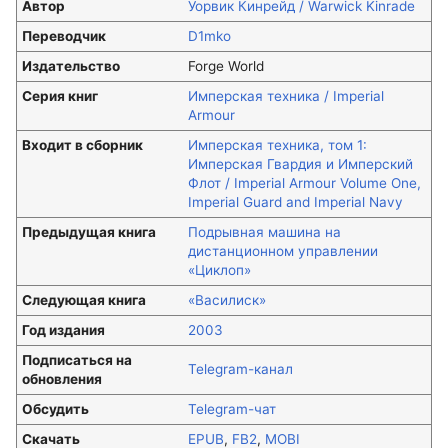
Автор
Уорвик Кинрейд / Warwick Kinrade
Переводчик
D1mko
Издательство
Forge World
Серия книг
Имперская техника / Imperial
Armour
Входит в сборник
Имперская техника, том 1:
Имперская Гвардия и Имперский
Флот / Imperial Armour Volume One,
Imperial Guard and Imperial Navy
Предыдущая книга
Подрывная машина на
дистанционном управлении
«Циклоп»
Следующая книга
«Василиск»
Год издания
2003
Подписаться на
Telegram-канал
обновления
Обсудить
Telegram-чат
Скачать
EPUB
,
FB2
,
MOBI