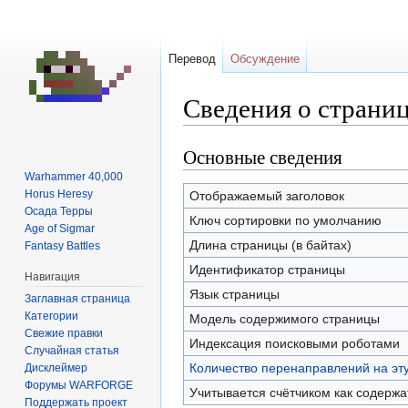
Перевод
Обсуждение
Сведения о страни
Основные сведения
Перейти
Перейти
к
к
Warhammer 40,000
навигации
поиску
Horus Heresy
Отображаемый заголовок
Осада Терры
Ключ сортировки по умолчанию
Age of Sigmar
Длина страницы (в байтах)
Fantasy Battles
Идентификатор страницы
Навигация
Язык страницы
Заглавная страница
Категории
Модель содержимого страницы
Свежие правки
Индексация поисковыми роботами
Случайная статья
Количество перенаправлений на эт
Дисклеймер
Форумы WARFORGE
Учитывается счётчиком как содерж
Поддержать проект