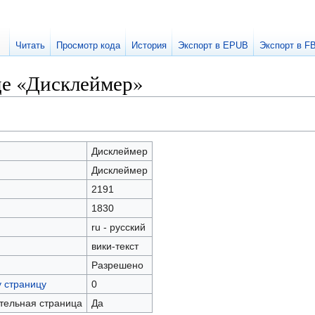
Читать
Просмотр кода
История
Экспорт в EPUB
Экспорт в F
це «Дисклеймер»
Дисклеймер
Дисклеймер
2191
1830
ru - русский
вики-текст
Разрешено
у страницу
0
ательная страница
Да