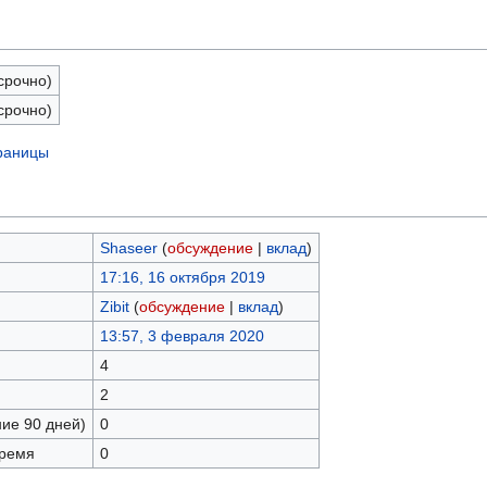
срочно)
срочно)
траницы
Shaseer
(
обсуждение
|
вклад
)
17:16, 16 октября 2019
Zibit
(
обсуждение
|
вклад
)
13:57, 3 февраля 2020
4
2
ние 90 дней)
0
время
0