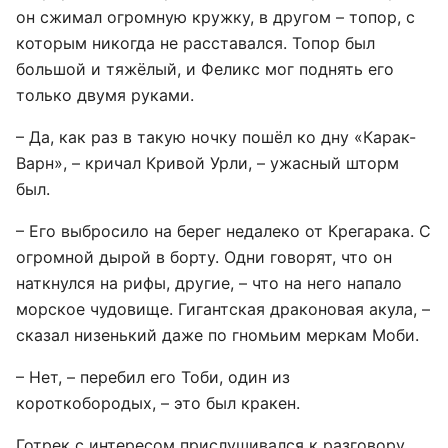
он сжимал огромную кружку, в другом – топор, с
которым никогда не расставался. Топор был
большой и тяжёлый, и Феликс мог поднять его
только двумя руками.
– Да, как раз в такую ночку пошёл ко дну «Карак-
Варн», – кричал Кривой Урли, – ужасный шторм
был.
– Его выбросило на берег недалеко от Крегарака. С
огромной дырой в борту. Одни говорят, что он
наткнулся на рифы, другие, – что на него напало
морское чудовище. Гигантская драконовая акула, –
сказал низенький даже по гномьим меркам Моби.
– Нет, – перебил его Тоби, один из
короткобородых, – это был кракен.
Готрек с интересом прислушивался к разговору.