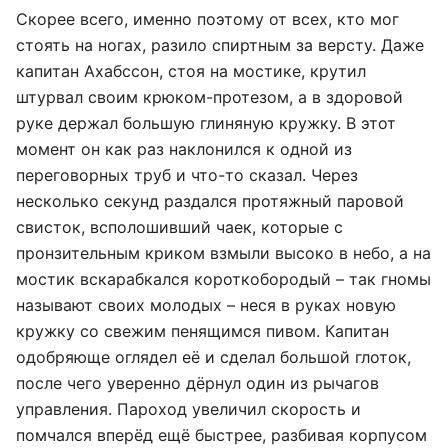
Скорее всего, именно поэтому от всех, кто мог
стоять на ногах, разило спиртным за версту. Даже
капитан Ахабссон, стоя на мостике, крутил
штурвал своим крюком-протезом, а в здоровой
руке держал большую глиняную кружку. В этот
момент он как раз наклонился к одной из
переговорных труб и что-то сказал. Через
несколько секунд раздался протяжный паровой
свисток, всполошивший чаек, которые с
пронзительным криком взмыли высоко в небо, а на
мостик вскарабкался короткобородый – так гномы
называют своих молодых – неся в руках новую
кружку со свежим пенящимся пивом. Капитан
одобряюще оглядел её и сделал большой глоток,
после чего уверенно дёрнул один из рычагов
управления. Пароход увеличил скорость и
помчался вперёд ещё быстрее, разбивая корпусом