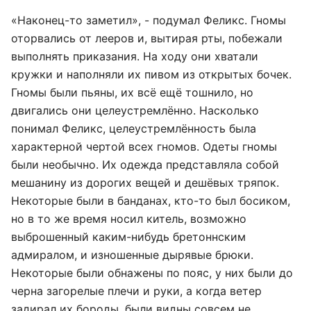
«Наконец-то заметил», - подумал Феликс. Гномы
оторвались от лееров и, вытирая рты, побежали
выполнять приказания. На ходу они хватали
кружки и наполняли их пивом из открытых бочек.
Гномы были пьяны, их всё ещё тошнило, но
двигались они целеустремлённо. Насколько
понимал Феликс, целеустремлённость была
характерной чертой всех гномов. Одеты гномы
были необычно. Их одежда представляла собой
мешанину из дорогих вещей и дешёвых тряпок.
Некоторые были в банданах, кто-то был босиком,
но в то же время носил китель, возможно
выброшенный каким-нибудь бретоннским
адмиралом, и изношенные дырявые брюки.
Некоторые были обнажены по пояс, у них были до
черна загорелые плечи и руки, а когда ветер
задирал их бороды, были видны совсем не