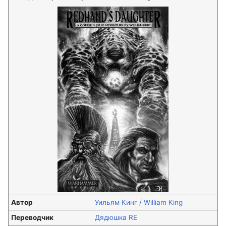
Автор
Уильям Кинг / William King
Переводчик
Дядюшка RE