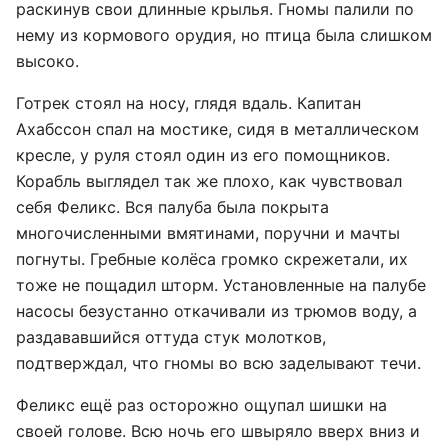
раскинув свои длинные крылья. Гномы палили по
нему из кормового орудия, но птица была слишком
высоко.
Готрек стоял на носу, глядя вдаль. Капитан
Ахабссон спал на мостике, сидя в металлическом
кресле, у руля стоял один из его помощников.
Корабль выглядел так же плохо, как чувствовал
себя Феликс. Вся палуба была покрыта
многочисленными вмятинами, поручни и мачты
погнуты. Гребные колёса громко скрежетали, их
тоже не пощадил шторм. Установленные на палубе
насосы безустанно откачивали из трюмов воду, а
раздававшийся оттуда стук молотков,
подтверждал, что гномы во всю заделывают течи.
Феликс ещё раз осторожно ощупал шишки на
своей голове. Всю ночь его швыряло вверх вниз и