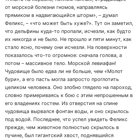
от морской болезни гномов, направляясь
прямиком в надвигающийся шторм», – думал
Феликс, – «что может быть хуже?». Тут он заметил,
что дельфины куда-то пропали, исчезли, как будто
их никогда и не было. Не прошло и пяти минут, как
стало ясно, почему они исчезли. На поверхности
показалось что-то огромное: сначала голова, а
потом – массивное тело. Морской левиафан!
Чудовище было едва ли не больше, чем «Молот
бури», а его пасть могла запросто проглотить
целиком человека. Оно злобно глядело на пароход,
словно примериваясь к бою с этим непрошенным в
его владениях гостем. Из отверстия на спине
чудовища вырвался фонтан воды, и оно скрылось
под водой. Последнее, что успел увидеть Феликс
прежде, чем животное полностью скрылось в
пучине, был гигантский хвост, поднявшийся