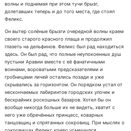
волны и поднимая при этом тучи брызг,
долетавших теперь и до того места, где стоял
Феликс.
Он вытер солёные брызги очередной волны краем
своего старого красного плаща и продолжил
глазеть на дельфинов. Феликс был рад находиться
здесь. Он был рад, что полные неупокоенных душ
пустыни Аравии вместе с её фанатичными
воинами, вороватыми предсказателями и
гробницами личей остались позади и уже
скрывались за горизонтом. Он порядком устал от
нескончаемых лабиринтов городских улочек и
бескрайних роскошных базаров. Хотел бы он
вообще никогда больше их не видеть, хватит с
него уже обречённых принцесс, коварных
танцовщиц и спрятанных сокровищ. При мыслях о
сокровищах Феликс криво усмехнулся.