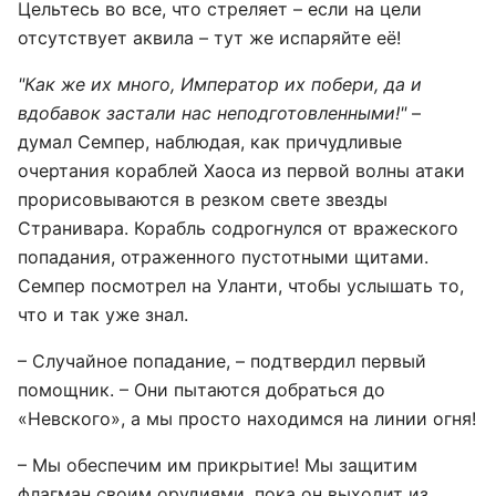
Цельтесь во все, что стреляет – если на цели
отсутствует аквила – тут же испаряйте её!
"Как же их много, Император их побери, да и
вдобавок застали нас неподготовленными!"
–
думал Семпер, наблюдая, как причудливые
очертания кораблей Хаоса из первой волны атаки
прорисовываются в резком свете звезды
Странивара. Корабль содрогнулся от вражеского
попадания, отраженного пустотными щитами.
Семпер посмотрел на Уланти, чтобы услышать то,
что и так уже знал.
– Случайное попадание, – подтвердил первый
помощник. – Они пытаются добраться до
«Невского», а мы просто находимся на линии огня!
– Мы обеспечим им прикрытие! Мы защитим
флагман своим орудиями, пока он выходит из