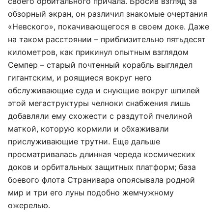
своего орбитального причала. Бросив взгляд за
обзорный экран, он различил знакомые очертания
«Невского», покачивающегося в своем доке. Даже
на таком расстоянии – приблизительно пятьдесят
километров, как прикинул опытным взглядом
Семпер – старый почтенный корабль выглядел
гигантским, и роящиеся вокруг него
обслуживающие суда и снующие вокруг шпилей
этой мегаструктуры челноки снабжения лишь
добавляли ему схожести с раздутой пчелиной
маткой, которую кормили и обхаживали
прислуживающие трутни. Еще дальше
просматривалась длинная череда космических
доков и орбитальных защитных платформ; база
боевого флота Странивара опоясывала родной
мир и три его луны подобно жемчужному
ожерелью.