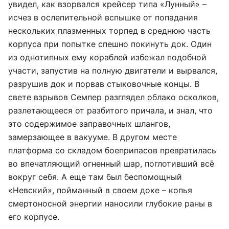
увидел, как взорвался крейсер типа «Лунный» –
исчез в ослепительной вспышке от попадания
нескольких плазменных торпед в среднюю часть
корпуса при попытке спешно покинуть док. Один
из однотипных ему кораблей избежал подобной
участи, запустив на полную двигатели и вырвался,
разрушив док и порвав стыковочные концы. В
свете взрывов Семпер разглядел облако осколков,
разлетающееся от разбитого причала, и знал, что
это содержимое заправочных шлангов,
замерзающее в вакууме. В другом месте
платформа со складом боеприпасов превратилась
во впечатляющий огненный шар, поглотивший всё
вокруг себя. А еще там был беспомощный
«Невский», пойманный в своем доке – копья
смертоносной энергии наносили глубокие раны в
его корпусе.