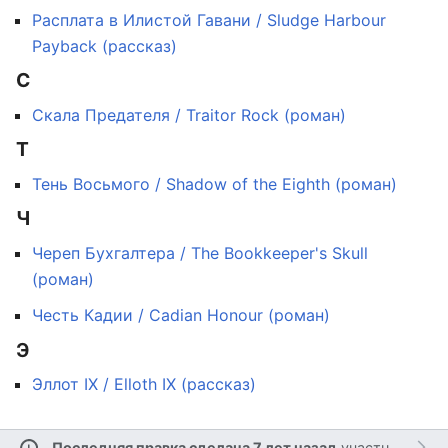
Расплата в Илистой Гавани / Sludge Harbour
Payback (рассказ)
С
Скала Предателя / Traitor Rock (роман)
Т
Тень Восьмого / Shadow of the Eighth (роман)
Ч
Череп Бухгалтера / The Bookkeeper's Skull
(роман)
Честь Кадии / Cadian Honour (роман)
Э
Эллот IX / Elloth IX (рассказ)
Последняя правка сделана 7 лет назад
участником
Br