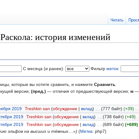
Читать
Прос
Раскола: история изменений
С месяца (и ранее):
Фильтр
меток
:
ницы, которые вы хотите сравнить, и нажмите
Сравнить
.
екущей версии;
(пред.)
— отличия от предшествующей версии;
м
— 
ноября 2019
‎
Treshkin san
обсуждение
вклад
‎
777 байт
+39
‎
ктября 2019
‎
Treshkin san
обсуждение
вклад
‎
738 байт
+49
‎
ктября 2019
‎
Treshkin san
обсуждение
вклад
‎
689 байт
+689
ию эльфов на высших и тёмных....»
Метка
:
php7