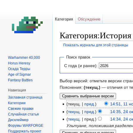
Категория
Обсуждение
Категория:История 
Показать журналы для этой страницы
Перейти
Перейти
Поиск правок
Warhammer 40,000
к
к
Horus Heresy
С года (и ранее):
навигации
поиску
Осада Терры
Age of Sigmar
Fantasy Battles
Выбор версий: отметьте версии стра
Пояснения:
(текущ.)
— отличия от т
Навигация
Заглавная страница
Категории
текущ.
пред.
14:51, 11 
Свежие правки
текущ.
пред.
14:35, 24 о
Случайная статья
текущ.
пред.
14:34, 24 о
Дисклеймер
Ультуане, положившая разделен
Форумы WARFORGE
Поддержать проект