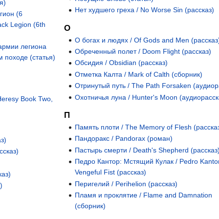
я)
Нет худшего греха / No Worse Sin (рассказ)
гион (6
ck Legion (6th
О
О богах и людях / Of Gods and Men (рассказ
армии легиона
Обреченный полет / Doom Flight (рассказ)
м походе (статья)
Обсидия / Obsidian (рассказ)
Отметка Калта / Mark of Calth (сборник)
Отринутый путь / The Path Forsaken (аудиор
Охотничья луна / Hunter's Moon (аудиорасск
Heresy Book Two,
П
Память плоти / The Memory of Flesh (расска
Пандоракс / Pandorax (роман)
з)
Пастырь смерти / Death's Shepherd (рассказ
ссказ)
Педро Кантор: Мстящий Кулак / Pedro Kanto
Vengeful Fist (рассказ)
каз)
Перигелий / Perihelion (рассказ)
)
Пламя и проклятие / Flame and Damnation
(сборник)