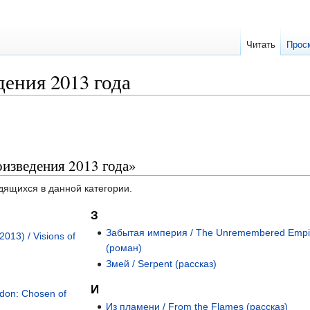
Читать
Прос
ения 2013 года
изведения 2013 года»
дящихся в данной категории.
З
Забытая империя / The Unremembered Empi
013) / Visions of
(роман)
Змей / Serpent (рассказ)
И
don: Chosen of
Из пламени / From the Flames (рассказ)