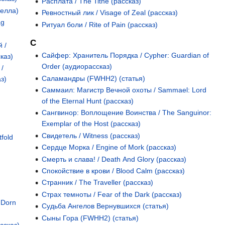
Расплата / The Tithe (рассказ)
велла)
Ревностный лик / Visage of Zeal (рассказ)
ag
Ритуал боли / Rite of Pain (рассказ)
С
 /
Сайфер: Хранитель Порядка / Cypher: Guardian of
каз)
Order (аудиорассказ)
 /
Саламандры (FWHH2) (статья)
з)
Саммаил: Магистр Вечной охоты / Sammael: Lord
of the Eternal Hunt (рассказ)
Сангвинор: Воплощение Воинства / The Sanguinor:
Exemplar of the Host (рассказ)
Свидетель / Witness (рассказ)
fold
Сердце Морка / Engine of Mork (рассказ)
Смерть и слава! / Death And Glory (рассказ)
Спокойствие в крови / Blood Calm (рассказ)
Странник / The Traveller (рассказ)
Страх темноты / Fear of the Dark (рассказ)
 Dorn
Судьба Ангелов Вернувшихся (статья)
Сыны Гора (FWHH2) (статья)