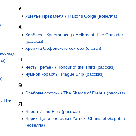
У
Ущелье Предателя / Traitor's Gorge (новелла)
)
Х
Хелбрехт: Крестоносец / Helbrecht: The Crusader
(рассказ)
Хроника Орфейского сектора (статья)
ассказ)
Ч
аз)
Честь Третьей / Honour of the Third (рассказ)
Чумной корабль / Plague Ship (рассказ)
з)
Э
Эребовы осколки / The Shards of Erebus (рассказ)
)
r: The
Я
Ярость / The Fury (рассказ)
Яррик: Цепи Голгофы / Yarrick: Chains of Golgotha
(новелла)