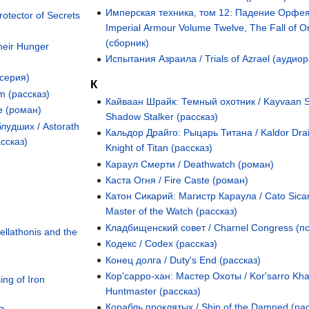
Имперская техника, том 12: Падение Орфея
otector of Secrets
Imperial Armour Volume Twelve, The Fall of 
(сборник)
heir Hunger
Испытания Азраила / Trials of Azrael (аудиор
(серия)
К
 (рассказ)
Кайваан Шрайк: Темный охотник / Kayvaan S
e (роман)
Shadow Stalker (рассказ)
лудших / Astorath
Кальдор Драйго: Рыцарь Титана / Kaldor Dra
ассказ)
Knight of Titan (рассказ)
Караул Смерти / Deathwatch (роман)
Каста Огня / Fire Caste (роман)
Катон Сикарий: Магистр Караула / Cato Sicar
Master of the Watch (рассказ)
Кладбищенский совет / Charnel Congress (по
llathonis and the
Кодекс / Codex (рассказ)
Конец долга / Duty's End (рассказ)
Кор'сарро-хан: Мастер Охоты / Kor'sarro Kha
ng of Iron
Huntmaster (рассказ)
Корабль проклятых / Ship of the Damned (рас