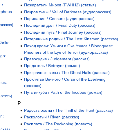
Пожиратели Миров (FWHH2) (статья)
 /
Orpheus
Покров тьмы / Veil of Darkness (аудиорассказ)
Порицание / Censure (аудиорассказ)
ассказ)
Последний долг / Final Duty (рассказ)
Последний путь / Final Journey (рассказ)
Потерянные родичи / The Lost Kinsmen (рассказ)
hrike:
Поход крови: Узники в Оке Ужаса / Bloodquest:
Prisoners of the Eye of Terror (аудиорассказ)
igo:
Правосудие / Judgement (рассказ)
Предатель / Betrayer (роман)
Призрачные залы / The Ghost Halls (рассказ)
Проклятье Вечного / Curse of the Everliving
ius:
(рассказ)
Путь инкуба / Path of the Incubus (роман)
весть)
Р
Радость охоты / The Thrill of the Hunt (рассказ)
n:
Расколотый / Riven (рассказ)
Расплата / The Reckoning (повесть)
сказ)