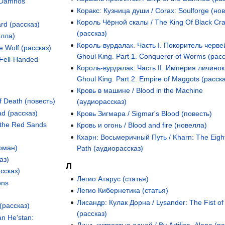
 Damnos
Коракс: Кузница души / Corax: Soulforge (но
Король Чёрной скалы / The King Of Black Cr
rd (рассказ)
(рассказ)
елла)
Король-вурдалак. Часть I. Покоритель червей
e Wolf (рассказ)
Ghoul King. Part 1. Conqueror of Worms (расс
 Fell-Handed
Король-вурдалак. Часть II. Империя личинок
Ghoul King. Part 2. Empire of Maggots (расска
Кровь в машине / Blood in the Machine
of Death (повесть)
(аудиорассказ)
ad (рассказ)
Кровь Зигмара / Sigmar's Blood (повесть)
 the Red Sands
Кровь и огонь / Blood and fire (новелла)
Кхарн: Восьмеричный Путь / Kharn: The Eight
роман)
Path (аудиорассказ)
аз)
Л
ссказ)
Легио Атарус (статья)
ons
Легио Кибернетика (статья)
Лисандр: Кулак Дорна / Lysander: The Fist of
(рассказ)
(рассказ)
an He'stan: