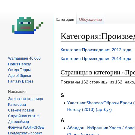
Категория
Обсуждение
Категория:Произвед
Перейти
Перейти
Категория:Произведения 2012 года
к
к
Категория:Произведения 2014 года
Warhammer 40,000
навигации
поиску
Horus Heresy
Осада Терры
Страницы в категории «Про
Age of Sigmar
Fantasy Battles
Показаны 162 страницы из 162, нахо
Навигация
S
Заглавная страница
Участник:Shaseer/Образы Ереси (2
Категории
Heresy (2013) (артбук)
Свежие правки
Случайная статья
А
Дисклеймер
Форумы WARFORGE
Абаддон: Избранник Хаоса / Abad
Поддержать проект
Chaos (рассказ)