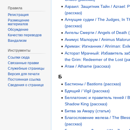
Азраил: Защитник Тайн / Azrael: Pr
Правила
(рассказ)
Регистрация
Алчущие судии / The Judges, In T
Размещение
материалов
(рассказ)
Обсуждение
Ангелы Смерти / Angels of Death 
Качество переводов
Анимус Малорум / Animus Malorum
Вандализм
Ариман: Изгнанник / Ahriman: Exil
Инструменты
Асторат Мрачный: Избавитель заб
Ссылки сюда
the Grim: Redeemer of the Lost (р
Связанные правки
Атам / Athame (рассказ)
Служебные страницы
Версия для печати
Б
Постоянная ссылка
Бастионы / Bastions (рассказ)
Сведения о странице
Бдящий / Vigil (рассказ)
Беллатонис и правитель теней / Be
Shadow King (рассказ)
Битва за Амару (статья)
Благословение железа / The Blessi
(рассказ)