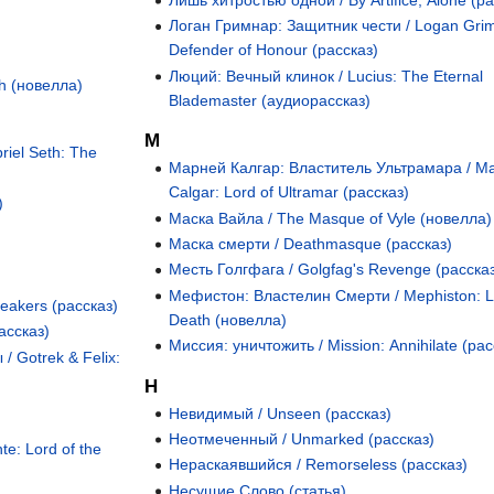
Лишь хитростью одной / By Artifice, Alone (ра
Логан Гримнар: Защитник чести / Logan Grim
Defender of Honour (рассказ)
Люций: Вечный клинок / Lucius: The Eternal
h (новелла)
Blademaster (аудиорассказ)
М
iel Seth: The
Марней Калгар: Властитель Ультрамара / M
Calgar: Lord of Ultramar (рассказ)
)
Маска Вайла / The Masque of Vyle (новелла)
Маска смерти / Deathmasque (рассказ)
Месть Голгфага / Golgfag's Revenge (расска
Мефистон: Властелин Смерти / Mephiston: L
eakers (рассказ)
Death (новелла)
ассказ)
Миссия: уничтожить / Mission: Annihilate (рас
/ Gotrek & Felix:
Н
Невидимый / Unseen (рассказ)
Неотмеченный / Unmarked (рассказ)
e: Lord of the
Нераскаявшийся / Remorseless (рассказ)
Несущие Слово (статья)