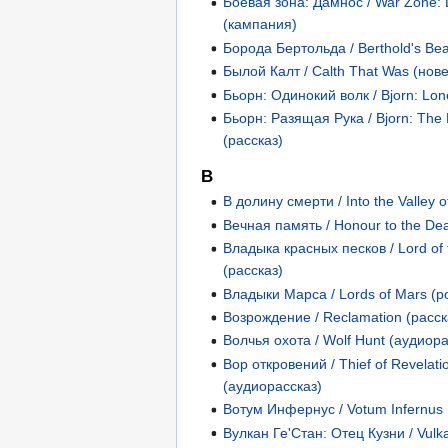
Боевая зона: Дамнос / War Zone:
(кампания)
Борода Бертольда / Berthold's Bea
Былой Калт / Calth That Was (нов
Бьорн: Одинокий волк / Bjorn: Lon
Бьорн: Разящая Рука / Bjorn: The
(рассказ)
В
В долину смерти / Into the Valley 
Вечная память / Honour to the De
Владыка красных песков / Lord of
(рассказ)
Владыки Марса / Lords of Mars (
Возрождение / Reclamation (расск
Волчья охота / Wolf Hunt (аудиора
Вор откровений / Thief of Revelati
(аудиорассказ)
Вотум Инфернус / Votum Infernus 
Вулкан Ге'Стан: Отец Кузни / Vulk