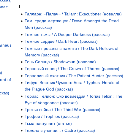
ссказ)
Т
nar:
Талларн: «Палач» / Tallarn: Executioner (новелла)
Там, среди мертвецов / Down Amongst the Dead
Men (рассказ)
Темнее тьмы / A Deeper Darkness (рассказ)
Темное сердце / Dark Heart (рассказ)
arneus
Темные провалы в памяти / The Dark Hollows of
Memory (рассказ)
Тень Cолнца / Shadowsun (новелла)
Терновый венец / The Crown of Thorns (рассказ)
з)
Терпеливый охотник / The Patient Hunter (рассказ)
ord of
Тифус: Вестник Чумного Бога / Typhus: Herald of
the Plague God (рассказ)
сказ)
Ториас Телион: Око возмездия / Torias Telion: The
Eye of Vengeance (рассказ)
Третья война / The Third War (рассказ)
Трофеи / Trophies (рассказ)
Тьма наступает (статья)
Тяжело в учении... / Cadre (рассказ)