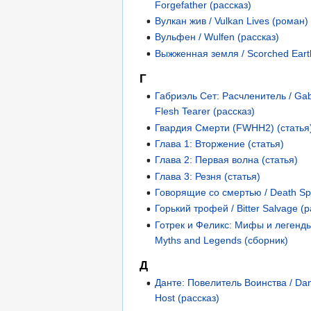
Forgefather (рассказ)
Вулкан жив / Vulkan Lives (роман)
Вульфен / Wulfen (рассказ)
Выжженная земля / Scorched Eart
Г
Габриэль Сет: Расчленитель / Gabr
Flesh Tearer (рассказ)
Гвардия Смерти (FWHH2) (статья
Глава 1: Вторжение (статья)
Глава 2: Первая волна (статья)
Глава 3: Резня (статья)
Говорящие со смертью / Death Sp
Горький трофей / Bitter Salvage (р
Готрек и Феликс: Мифы и легенды 
Myths and Legends (сборник)
Д
Данте: Повелитель Воинства / Dant
Host (рассказ)