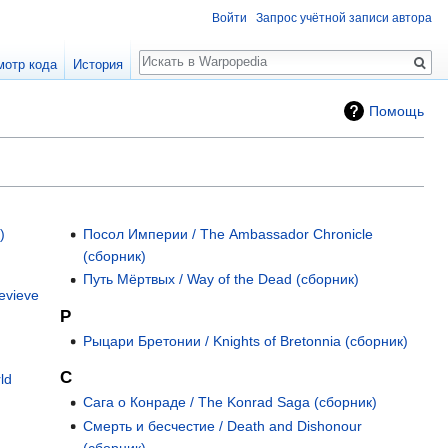
Войти
Запрос учётной записи автора
Поиск
мотр кода
История
Помощь
)
Посол Империи / The Ambassador Chronicle
(сборник)
Путь Мёртвых / Way of the Dead (сборник)
evieve
Р
Рыцари Бретонии / Knights of Bretonnia (сборник)
С
ld
Сага о Конраде / The Konrad Saga (сборник)
Смерть и бесчестие / Death and Dishonour
(сборник)