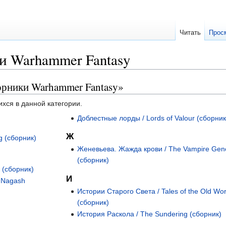
Читать
Прос
и Warhammer Fantasy
орники Warhammer Fantasy»
ихся в данной категории.
Доблестные лорды / Lords of Valour (сборник
Ж
g (сборник)
Женевьева. Жажда крови / The Vampire Gen
(сборник)
 (сборник)
И
 Nagash
Истории Старого Света / Tales of the Old Wor
(сборник)
История Раскола / The Sundering (сборник)