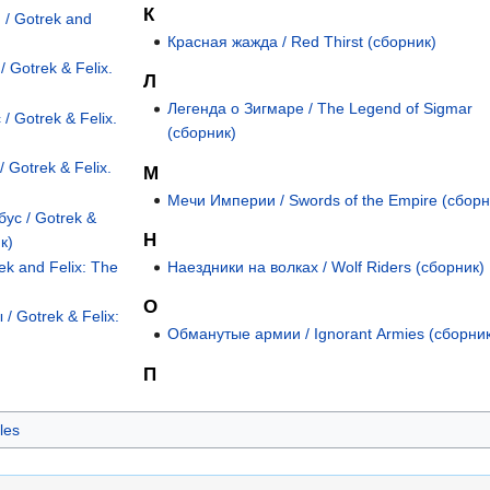
К
 / Gotrek and
Красная жажда / Red Thirst (сборник)
 Gotrek & Felix.
Л
Легенда о Зигмаре / The Legend of Sigmar
 Gotrek & Felix.
(сборник)
 Gotrek & Felix.
М
Мечи Империи / Swords of the Empire (сборн
ус / Gotrek &
Н
к)
Наездники на волках / Wolf Riders (сборник)
ek and Felix: The
О
/ Gotrek & Felix:
Обманутые армии / Ignorant Armies (сборни
П
les