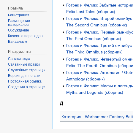
Готрек и Феликс Забытые истории
Правила
Felix Lost Tales (сборник)
Регистрация
Готрек и Феликс. Второй омнибус /
Размещение
материалов
The Second Omnibus (сборник)
Обсуждение
Готрек и Феликс. Первый омнибус /
Качество переводов
The First Omnibus (сборник)
Вандализм
Готрек и Феликс. Третий омнибус /
The Third Omnibus (сборник)
Инструменты
Готрек и Феликс. Четвёртый омниб
Ссылки сюда
Связанные правки
Felix. The Fourth Omnibus (сборни
Служебные страницы
Готрек и Феликс: Антология / Gotr
Версия для печати
Anthology (сборник)
Постоянная ссылка
Готрек и Феликс: Мифы и легенды 
Сведения о странице
Myths and Legends (сборник)
Д
Категория
:
Warhammer Fantasy Batt