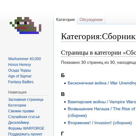
Категория
Обсуждение
Категория:Сборник
Страницы в категории «Сб
Перейти
Перейти
к
к
Warhammer 40,000
Показано 30 страниц из 30, находящ
навигации
поиску
Horus Heresy
Осада Терры
Б
Age of Sigmar
Fantasy Battles
Бесконечная война / War Unendin
Навигация
В
Заглавная страница
Вампирские войны / Vampire Wars
Категории
Возвышение Нагаша / The Rise of
Свежие правки
(сборник)
Случайная статья
Вторжение! / Invasion! (сборник)
Дисклеймер
Форумы WARFORGE
Г
Поддержать проект