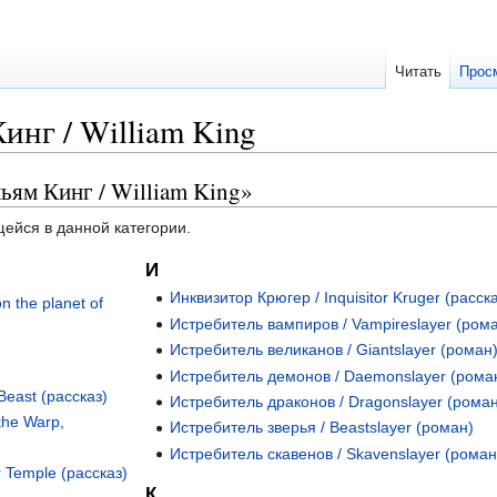
Читать
Прос
инг / William King
ьям Кинг / William King»
щейся в данной категории.
И
Инквизитор Крюгер / Inquisitor Kruger (расска
n the planet of
Истребитель вампиров / Vampireslayer (ром
Истребитель великанов / Giantslayer (роман
Истребитель демонов / Daemonslayer (рома
 Beast (рассказ)
Истребитель драконов / Dragonslayer (рома
the Warp,
Истребитель зверья / Beastslayer (роман)
Истребитель скавенов / Skavenslayer (роман
 Temple (рассказ)
К