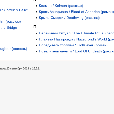
Келмон / Kelmon (рассказ)
/ Gotrek & Felix:
Кровь Аэнариона / Blood of Aenarion (роман
Крыло Смерти / Deathwing (рассказ)
hin (рассказ)
П
 the Bridge
Первичный Ритуал / The Ultimate Ritual (расс
Планета Наззгронда / Nuzzgrond's World (ра
Победитель троллей / Trollslayer (роман)
ughter (повесть)
Повелитель нежити / Lord Of Undeath (расск
ана 20 сентября 2019 в 16:32.