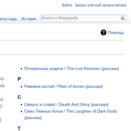
Войти
Запрос учётной записи автора
Поиск
мотр кода
История
Помощь
Потерянные родичи / The Lost Kinsmen (рассказ)
з)
Р
ан)
Равнина костей / Plain of bones (рассказ)
)
С
н)
Смерть и слава! / Death And Glory (рассказ)
н)
Смех Тёмных богов / The Laughter of Dark Gods
(рассказ)
)
Т