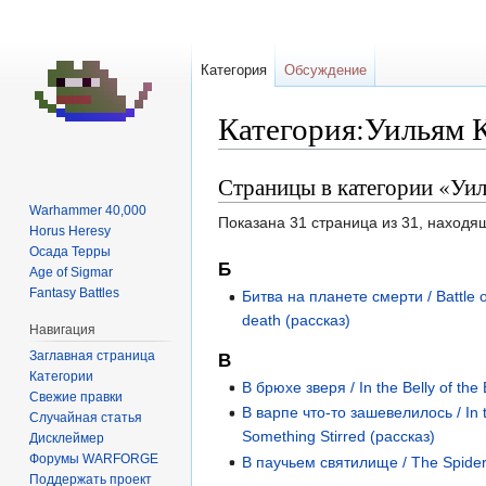
Категория
Обсуждение
Категория:Уильям К
Страницы в категории «Уил
Перейти
Перейти
к
к
Warhammer 40,000
Показана 31 страница из 31, находя
навигации
поиску
Horus Heresy
Осада Терры
Б
Age of Sigmar
Fantasy Battles
Битва на планете смерти / Battle o
death (рассказ)
Навигация
Заглавная страница
В
Категории
В брюхе зверя / In the Belly of the
Свежие правки
В варпе что-то зашевелилось / In 
Случайная статья
Something Stirred (рассказ)
Дисклеймер
Форумы WARFORGE
В паучьем святилище / The Spider
Поддержать проект