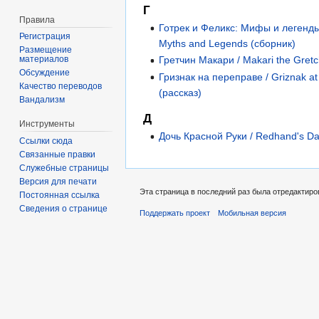
Г
Правила
Готрек и Феликс: Мифы и легенды 
Регистрация
Myths and Legends (сборник)
Размещение
материалов
Гретчин Макари / Makari the Gretc
Обсуждение
Гризнак на переправе / Griznak at
Качество переводов
(рассказ)
Вандализм
Д
Инструменты
Дочь Красной Руки / Redhand's Da
Ссылки сюда
Связанные правки
Служебные страницы
Версия для печати
Эта страница в последний раз была отредактиров
Постоянная ссылка
Сведения о странице
Поддержать проект
Мобильная версия