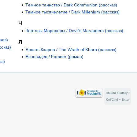
Тёмное таинство / Dark Communion (рассказ)
Темное тысячелетие / Dark Millenium (рассказ)
)
Ч
Чертовы Мародеры / Devil's Marauders (рассказ)
каз)
Я
ссказ)
Ярость Кхарна / The Wrath of Kharn (рассказ)
Ясновидец / Farseer (роман)
аз)
Нашли ошибку?
Ctrl/Cmd + Enter