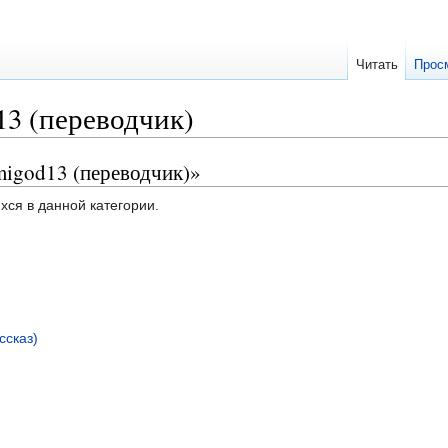
Читать
Прос
13 (переводчик)
migod13 (переводчик)»
хся в данной категории.
ссказ)