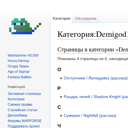
Категория
Обсуждение
Категория:Demigod
Страницы в категории «De
Перейти
Перейти
к
к
Warhammer 40,000
Показаны 4 страницы из 4, находящи
навигации
поиску
Horus Heresy
Осада Терры
О
Age of Sigmar
Fantasy Battles
Отступники / Renegades (рассказ)
Навигация
Р
Заглавная страница
Рыцарь теней / Shadow Knight (ра
Категории
Свежие правки
С
Случайная статья
Сумерки / Nightfall (рассказ)
Дисклеймер
Форумы WARFORGE
Ч
Поддержать проект