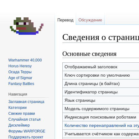
Перевод
Обсуждение
Сведения о страниц
Основные сведения
Перейти
Перейти
к
к
Warhammer 40,000
навигации
поиску
Horus Heresy
Отображаемый заголовок
Осада Терры
Ключ сортировки по умолчанию
Age of Sigmar
Длина страницы (в байтах)
Fantasy Battles
Идентификатор страницы
Навигация
Язык страницы
Заглавная страница
Категории
Модель содержимого страницы
Свежие правки
Индексация поисковыми роботами
Случайная статья
Количество перенаправлений на эт
Дисклеймер
Форумы WARFORGE
Учитывается счётчиком как содерж
Поддержать проект