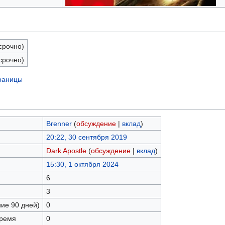
срочно)
срочно)
траницы
Brenner
(
обсуждение
|
вклад
)
20:22, 30 сентября 2019
Dark Apostle
(
обсуждение
|
вклад
)
15:30, 1 октября 2024
6
3
ние 90 дней)
0
время
0