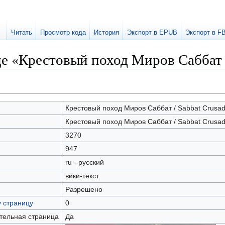
Читать
Просмотр кода
История
Экспорт в EPUB
Экспорт в F
е «Крестовый поход Миров Саббат /
Крестовый поход Миров Саббат / Sabbat Crusad
Крестовый поход Миров Саббат / Sabbat Crusad
3270
947
ru - русский
вики-текст
Разрешено
у страницу
0
ательная страница
Да