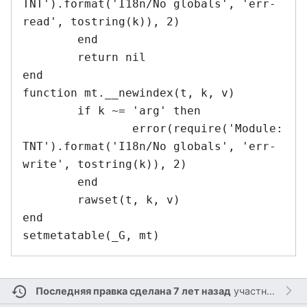
TNT').format('I18n/No globals', 'err-
read', tostring(k)), 2)

	end

	return nil

end

function mt.__newindex(t, k, v)

	if k ~= 'arg' then

		error(require('Module:
TNT').format('I18n/No globals', 'err-
write', tostring(k)), 2)

	end

	rawset(t, k, v)

end

Последняя правка сделана 7 лет назад
участником
Sh