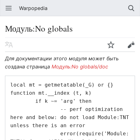
Warpopedia
Модуль:No globals
Для документации этого модуля может быть
создана страница
Модуль:No globals/doc
local mt = getmetatable(_G) or {}

function mt.__index (t, k)

	if k ~= 'arg' then

		-- perf optimization 
here and below: do not load Module:TNT 
unless there is an error

		error(require('Module: