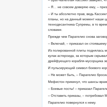
– Брат-капеллан Кассиил заверил, чт
– Я… не совсем доверяю ему, – приз
– И ты абсолютно прав, ведь Кассиил
планы, но на данный момент наши це
технодесантника Супремы, в то врем
словами.
Прежде чем Парагелио снова заговор
– Включай, – приказал он стоявшему
Из полированной плиты поднялась м
кулак астероида, за которым скрыва
дрейфующего корабля-мусорщика зе
И пульсирующий символ боевого ко
– Не может быть, – Парагелио бросил
Мефистон прикинул, что шансы враже
– Боевые посты! – приказал Парагел
– Отставить приказы, – потребовал 
Парагелио повернулся к нему.