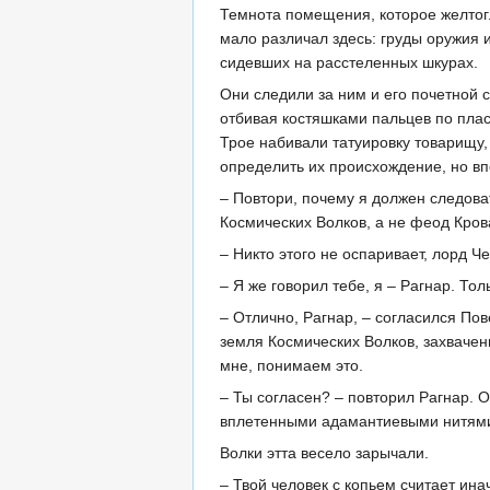
Темнота помещения, которое желтогл
мало различал здесь: груды оружия 
сидевших на расстеленных шкурах.
Они следили за ним и его почетной 
отбивая костяшками пальцев по плас
Трое набивали татуировку товарищу,
определить их происхождение, но в
– Повтори, почему я должен следова
Космических Волков, а не феод Кров
– Никто этого не оспаривает, лорд Ч
– Я же говорил тебе, я – Рагнар. То
– Отлично, Рагнар, – согласился По
земля Космических Волков, захвачен
мне, понимаем это.
– Ты согласен? – повторил Рагнар. 
вплетенными адамантиевыми нитями 
Волки этта весело зарычали.
– Твой человек с копьем считает ина