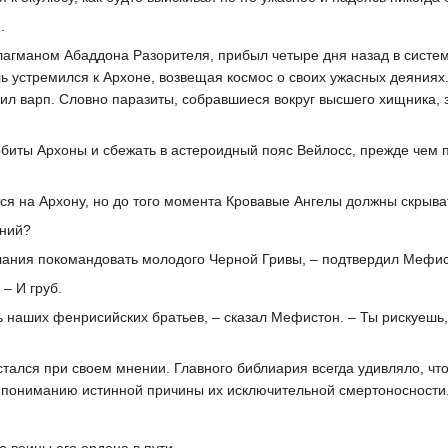
.
лагманом Абаддона Разорителя, прибыл четыре дня назад в систем
ль устремился к Архоне, возвещая космос о своих ужасных деяниях.
ил варп. Словно паразиты, собравшиеся вокруг высшего хищника, з
орбиты Архоны и сбежать в астероидный пояс Вейлосс, прежде чем
я на Архону, но до того момента Кровавые Ангелы должны скрыва
ений?
лания покомандовать молодого Черной Гривы, – подтвердил Мефис
 – И груб.
ь наших фенрисийских братьев, – сказал Мефистон. – Ты рискуешь,
тался при своем мнении. Главного библиария всегда удивляло, чт
к пониманию истинной причины их исключительной смертоносности