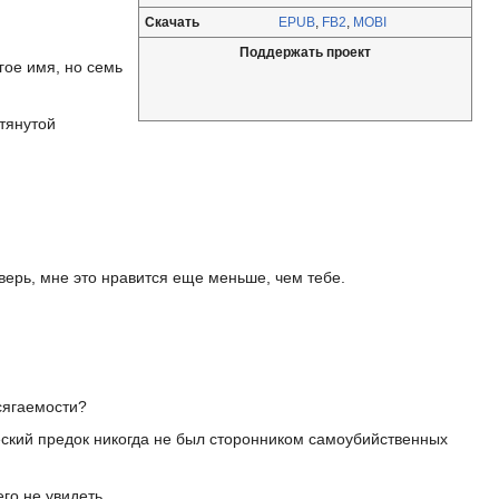
Скачать
EPUB
,
FB2
,
MOBI
Поддержать проект
гое имя, но семь
тянутой
верь, мне это нравится еще меньше, чем тебе.
осягаемости?
еский предок никогда не был сторонником самоубийственных
го не увидеть.