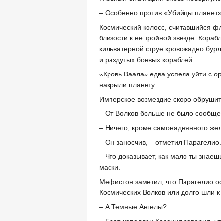
– Особенно против «Убийцы планет»
Космический колосс, считавшийся ф
близости к ее тройной звезде. Кораб
кильватерной струе кровожадно бурл
и раздутых боевых кораблей
«Кровь Ваала» едва успела уйти с 
накрыли планету.
Имперское возмездие скоро обрушитс
– От Волков больше не было сообщ
– Ничего, кроме самонадеянного же
– Он заносчив, – отметил Парагелио.
– Что доказывает, как мало ты знаеш
маски.
Мефистон заметил, что Парагелио ос
Космических Волков или долго шли 
– А Темные Ангелы?