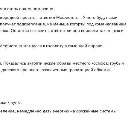
м в столь почтенном воине.
агородной ярости, – ответил Мефистон. – У него будут свои
о получат подкрепления, не меньше когорты под командованием
са. Остается выяснить, ответят ли они воинами так же, как и
 Мефистона метнулся к гололиту в каменной оправе.
 Показались энтоптические образы местного космоса: грубый
з далекого прошлого, захваченные гравитацией обломки
зки к нулю.
тделение, немедленно дать энергию на оружейные системы.