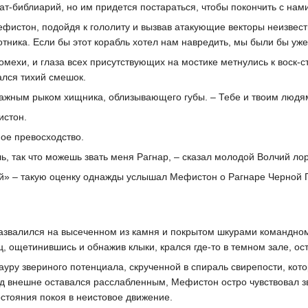
ат-библиарий, но им придется постараться, чтобы покончить с нами
Мефистон, подойдя к гололиту и вызвав атакующие векторы неизвест
отника. Если бы этот корабль хотел нам навредить, мы были бы уж
мехи, и глаза всех присутствующих на мостике метнулись к воск-с
ался тихий смешок.
лажным рыком хищника, облизывающего губы. – Тебе и твоим людям
истон.
ное превосходство.
ль, так что можешь звать меня Рагнар, – сказал молодой Волчий ло
ой» – такую оценку однажды услышал Мефистон о Рагнаре Черной Г
развалился на высеченном из камня и покрытом шкурами командном
ец, ощетинившись и обнажив клыки, крался где-то в темном зале, о
ауру звериного потенциала, скрученной в спираль свирепости, кото
д внешне оставался расслабленным, Мефистон остро чувствовал з
остояния покоя в неистовое движение.