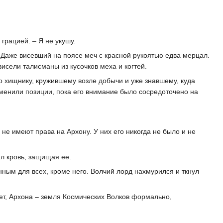
грацией. – Я не укушу.
 Даже висевший на поясе меч с красной рукоятью едва мерцал.
висели талисманы из кусочков меха и когтей.
о хищнику, кружившему возле добычи и уже знавшему, куда
менили позиции, пока его внимание было сосредоточено на
 не имеют права на Архону. У них его никогда не было и не
ил кровь, защищая ее.
нным для всех, кроме него. Волчий лорд нахмурился и ткнул
Нет, Архона – земля Космических Волков формально,