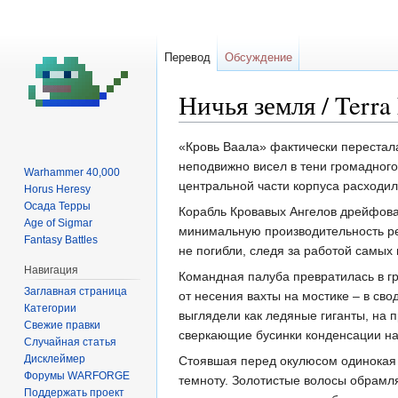
Перевод
Обсуждение
Ничья земля / Terra 
Перейти
Перейти
«Кровь Ваала» фактически перестал
к
к
неподвижно висел в тени громадного
Warhammer 40,000
навигации
поиску
центральной части корпуса расходи
Horus Heresy
Осада Терры
Корабль Кровавых Ангелов дрейфова
Age of Sigmar
минимальную производительность ре
Fantasy Battles
не погибли, следя за работой самых
Навигация
Командная палуба превратилась в г
Заглавная страница
от несения вахты на мостике – в св
Категории
выглядели как ледяные гиганты, на 
Свежие правки
сверкающие бусинки конденсации на
Случайная статья
Дисклеймер
Стоявшая перед окулюсом одинокая 
Форумы WARFORGE
темноту. Золотистые волосы обрамля
Поддержать проект