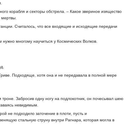
.
ного корабля и секторы обстрела. – Какое звериное изящество
е мертвы.
танции. Считалось, что все входящие и исходящие передачи
 нужно многому научиться у Космических Волков.
рд.
риве. Подходяще, хотя она и не передавала в полной мере
 троне. Забросив одну ногу на подлокотник, он почесывал шею
ставаясь невидимым.
рой не подходило заточение в плоти, пусть и
венящую стальную струну внутри Рагнара, которая могла в