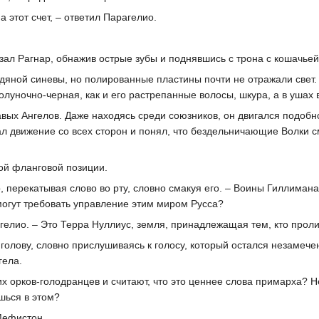
а этот счет, – ответил Парагелио.
азал Рагнар, обнажив острые зубы и поднявшись с трона с кошачьей 
дяной синевы, но полированные пластины почти не отражали свет.
луночно-черная, как и его растрепанные волосы, шкура, а в ушах 
авых Ангелов. Даже находясь среди союзников, он двигался подобн
л движение со всех сторон и понял, что бездельничающие Волки с
ой фланговой позиции.
, перекатывая слово во рту, словно смакуя его. – Воины Гиллимана
 могут требовать управление этим миром Русса?
агелио. – Это Терра Нуллиус, земля, принадлежащая тем, кто прол
 голову, словно прислушиваясь к голосу, который остался незамече
гела.
х орков-голодранцев и считают, что это ценнее слова примарха? 
шься в этом?
Мефистон.