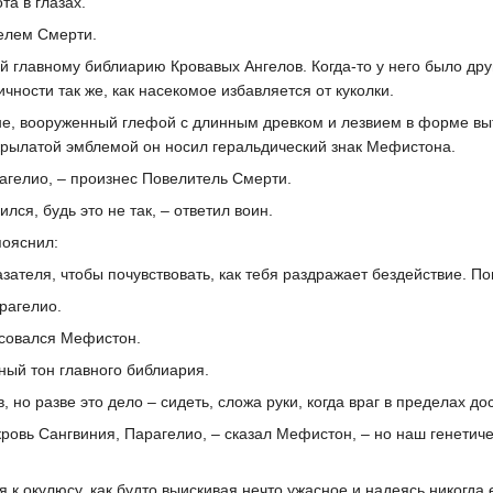
та в глазах.
елем Смерти.
й главному библиарию Кровавых Ангелов. Когда-то у него было дру
ичности так же, как насекомое избавляется от куколки.
не, вооруженный глефой с длинным древком и лезвием в форме вы
крылатой эмблемой он носил геральдический знак Мефистона.
рагелио, – произнес Повелитель Смерти.
лся, будь это не так, – ответил воин.
пояснил:
зателя, чтобы почувствовать, как тебя раздражает бездействие. По
рагелио.
есовался Мефистон.
ный тон главного библиария.
, но разве это дело – сидеть, сложа руки, когда враг в пределах д
ровь Сангвиния, Парагелио, – сказал Мефистон, – но наш генетич
к окулюсу, как будто выискивая нечто ужасное и надеясь никогда е