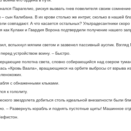
о воины его ордена в пути.
нался Парагелио, рискуя вызвать гнев повелителя своим сомнение
 – сын Калибана. В их крови столько же интриг, сколько в нашей бл
ли совпадают. А что касается остальных? Ультрадесантники скор
я как Кулаки и Гвардия Ворона подтвердили получение нашего запро
ил, вспыхнул мягким светом и зазвенел пассивный ауспик. Взгляд
 перед устройством воину. – Быстро.
ерцающие полотна света, словно собирающийся над озером туман.
лась «Кровь Ваала», вращающиеся на орбите выбросы от взрыва и
ленокожих.
рабля с обнаженными клыками.
ся к гололиту.
ского звездолета добиться столь идеальной внезапности были бли
ио. – Развернуть корабль и поднять пустотные щиты! Машинное о
Мефистон.