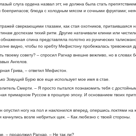
азый слуга ордена назвал этт, не должна была стать препятствием
и боеприпасов; блюда с холодным мясом и сочными фруктами; нея
стражей сверкающими глазами, как стая охотников, притаившаяся на
тинам доспехам тихий ритм. Другие натачивали клинки или чисти
 обнаженная спина представляла полотно из рунических талисмано
полне видно, чтобы по хребту Мефистону пробежалась тревожная д
ть твоему совету? – спросил Рагнар внешне вежливо, но в словах 
авых Ангелов.
ерная Грива, – ответил Мефистон.
лько Зовущий Бурю все еще использует мое имя в стае.
велитель Смерти. – Я просто пытался познакомить тебя с достойны
ная примархом Руссом в прошлую эпоху. И основанием твоих притяз
Он опустил ногу на пол и наклонился вперед, опершись локтями на 
качнулись возле небритых щек. – Как любезно с твоей стороны.
че, – продолжил Рагнар. – Не так ли?