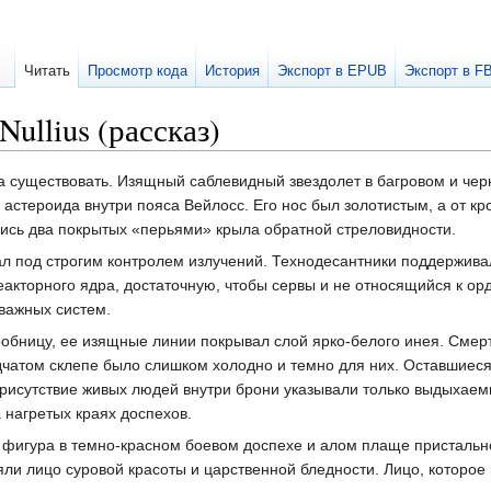
Читать
Просмотр кода
История
Экспорт в EPUB
Экспорт в F
Nullius (рассказ)
а существовать. Изящный саблевидный звездолет в багровом и чер
 астероида внутри пояса Вейлосс. Его нос был золотистым, а от кр
лись два покрытых «перьями» крыла обратной стреловидности.
л под строгим контролем излучений. Технодесантники поддержива
акторного ядра, достаточную, чтобы сервы и не относящийся к ор
 важных систем.
робницу, ее изящные линии покрывал слой ярко-белого инея. Сме
одчатом склепе было слишком холодно и темно для них. Оставшиес
присутствие живых людей внутри брони указывали только выдыхаем
 нагретых краях доспехов.
фигура в темно-красном боевом доспехе и алом плаще пристальн
ли лицо суровой красоты и царственной бледности. Лицо, которо