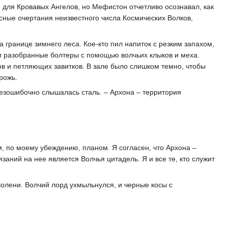
 для Кровавых Ангелов, но Мефистон отчетливо осознавал, как
сные очертания неизвестного числа Космических Волков,
 границе зимнего леса. Кое-кто пил напиток с резким запахом,
ли разобранные болтеры с помощью волчьих клыков и меха.
в и петляющих завитков. В зале было слишком темно, чтобы
рожь.
безошибочно слышалась сталь. – Архона – территория
м, по моему убеждению, планом. Я согласен, что Архона –
аний на нее является Волчья цитадель. Я и все те, кто служит
колени. Волчий лорд ухмыльнулся, и черные косы с