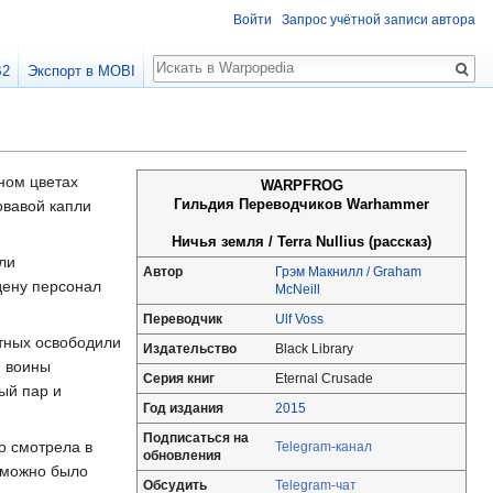
Войти
Запрос учётной записи автора
Поиск
B2
Экспорт в MOBI
ном цветах
WARPFROG
Гильдия Переводчиков Warhammer
овавой капли
Ничья земля / Terra Nullius (рассказ)
ли
Автор
Грэм Макнилл / Graham
дену персонал
McNeill
Переводчик
Ulf Voss
ртных освободили
Издательство
Black Library
я воины
Серия книг
Eternal Crusade
ый пар и
Год издания
2015
Подписаться на
о смотрела в
Telegram-канал
обновления
е можно было
Обсудить
Telegram-чат