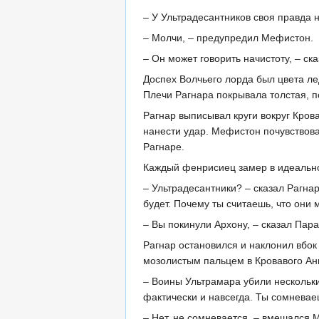
– У Ультрадесантников своя правда н
– Молчи, – предупредил Мефистон.
– Он может говорить начистоту, – ск
Доспех Волчьего лорда был цвета ле
Плечи Рагнара покрывала толстая, по
Рагнар выписывал круги вокруг Кров
нанести удар. Мефистон почувствова
Рагнаре.
Каждый фенрисиец замер в идеальн
– Ультрадесантники? – сказал Рагнар
будет. Почему ты считаешь, что они
– Вы покинули Архону, – сказал Пар
Рагнар остановился и наклонил вбок
мозолистым пальцем в Кровавого Ан
– Воины Ультрамара убили нескольки
фактически и навсегда. Ты сомневае
– Нет, не сомневается, – вмешался 