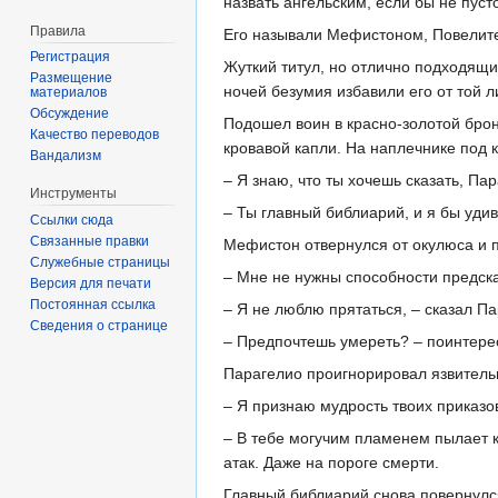
назвать ангельским, если бы не пусто
Правила
Его называли Мефистоном, Повелит
Регистрация
Жуткий титул, но отлично подходящи
Размещение
ночей безумия избавили его от той л
материалов
Обсуждение
Подошел воин в красно-золотой бро
Качество переводов
кровавой капли. На наплечнике под 
Вандализм
– Я знаю, что ты хочешь сказать, Па
Инструменты
– Ты главный библиарий, и я бы удиви
Ссылки сюда
Связанные правки
Мефистон отвернулся от окулюса и 
Служебные страницы
– Мне не нужны способности предска
Версия для печати
Постоянная ссылка
– Я не люблю прятаться, – сказал Па
Сведения о странице
– Предпочтешь умереть? – поинтер
Парагелио проигнорировал язвитель
– Я признаю мудрость твоих приказов
– В тебе могучим пламенем пылает к
атак. Даже на пороге смерти.
Главный библиарий снова повернулся 