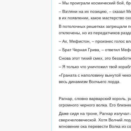
– Мы проиграли космический бой, бр
– Взгляни на их позицию, – сказал 
в их появлении, какое мастерство ох
В потолочных решетках затрещали по
отключены, но из передатчиков разд
– Ах, Мефистон, – произнес голос в
– Брат Черная Грива, – ответил Меф
Снова этот тихий смех, это беззабот
– Я только что уничтожил твой кораб
«Граната с наполовину вынутой чек
весь динамизм Волчьего лорда.
Рагнар, словно варварский король, 
огромного черного волка. Его близн
Даже сидя на троне, Рагнар излучал 
сверхчеловеческой. Хотя Волчий лор
мгновение ока перевести Волка из с