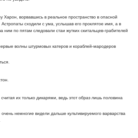
у Харон, ворвавшись в реальное пространство в опасной
 Астропаты сходили с ума, услышав его проклятое имя, а в
а ним по пятам следовали стаи жутких скитальцев-грабителей
 первые волны штурмовых катеров и кораблей-мародеров
ться.
тон.
 считая их только дикарями, ведь этот образ лишь половина
о очень немногие видели дальше культивируемого варварства
.