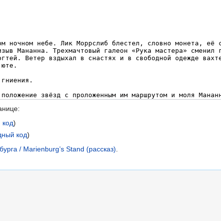
анице:
 код
)
дный код
)
рга / Marienburg’s Stand (рассказ)
.