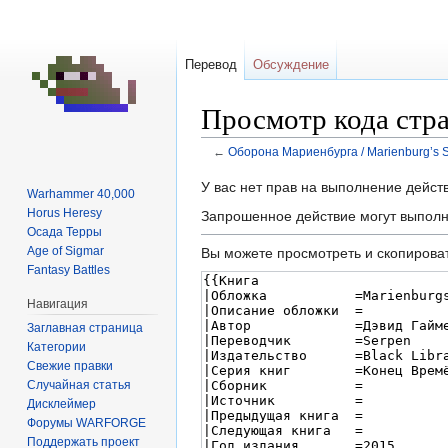
Перевод
Обсуждение
Просмотр кода стра
←
Оборона Мариенбурга / Marienburg’s S
Перейти
Перейти
У вас нет прав на выполнение дейс
Warhammer 40,000
к
к
Horus Heresy
Запрошенное действие могут выполн
навигации
поиску
Осада Терры
Age of Sigmar
Вы можете просмотреть и скопироват
Fantasy Battles
Навигация
Заглавная страница
Категории
Свежие правки
Случайная статья
Дисклеймер
Форумы WARFORGE
Поддержать проект