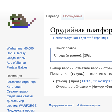
Перевод
Обсуждение
Орудийная платформ
Показать журналы для этой страницы
Перейти
Перейти
Поиск правок
Warhammer 40,000
к
к
Horus Heresy
С года (и ранее):
навигации
поиску
Осада Терры
Age of Sigmar
Fantasy Battles
Выбор версий: отметьте версии стра
Пояснения:
(текущ.)
— отличия от т
Навигация
текущ.
пред.
00:05, 23 ноября
Заглавная страница
Описание обложки = |Автор =Уорв
Категории
Свежие правки
Случайная статья
Дисклеймер
Поддержать проект
Мобильная версия
Форумы WARFORGE
Поддержать проект