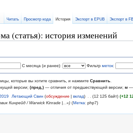
Читать
Просмотр кода
История
Экспорт в EPUB
Экспорт в F
а (статья): история изменений
С месяца (и ранее):
Фильтр
меток
:
ницы, которые вы хотите сравнить, и нажмите
Сравнить
.
екущей версии;
(пред.)
— отличия от предшествующей версии;
м
— 
 2019
‎
Летающий Свин
обсуждение
вклад
‎
12 125 байт
+12 1
ик Кинрейд / Warwick Kinrade |...»
Метка
:
php7