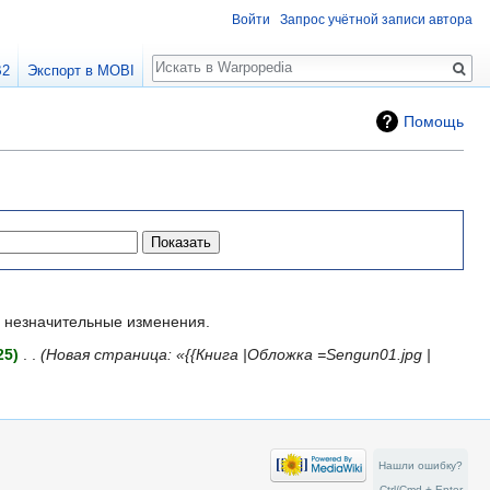
Войти
Запрос учётной записи автора
Поиск
B2
Экспорт в MOBI
Помощь
незначительные изменения.
25
‎
Новая страница: «{{Книга |Обложка =Sengun01.jpg |
Нашли ошибку?
Ctrl/Cmd + Enter