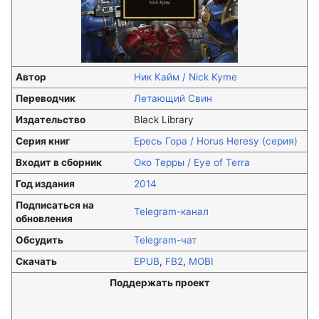
Автор
Ник Кайм / Nick Kyme
Переводчик
Летающий Свин
Издательство
Black Library
Серия книг
Ересь Гора / Horus Heresy (серия)
Входит в сборник
Око Терры / Eye of Terra
Год издания
2014
Подписаться на
Telegram-канал
обновления
Обсудить
Telegram-чат
Скачать
EPUB
,
FB2
,
MOBI
Поддержать проект