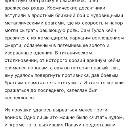
яростную контратаку в слабое место во
вражеских рядах. Космические десантники
вступили в яростный ближний бой с чудовищными
металлическими врагами, где их скорость и напор
могли сыграть решающую роль. Сам Тулса Кейн
сразился с их командиром, парящим воплощением
смерти, облаченным в потемневшее золото и
изорванные одеяния. В титаническом
столкновении, от которого крозий арканум Кейна
сломался пополам, а сам он потерял правый глаз,
ему удалось повергнуть противника, дав боевым
братьям возможность отступить. И хотя те желали
сражаться до последнего, капеллан был
непреклонен.
Из ловушки удалось вырваться менее трети
воинов. Одно лишь это можно было считать чудом,
и, кроме того, выжившие Палачи предоставили