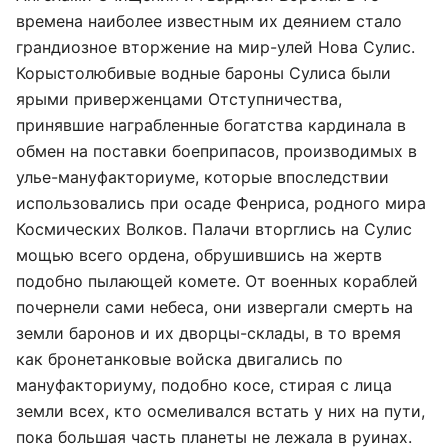
времена наиболее известным их деянием стало
грандиозное вторжение на мир-улей Нова Сулис.
Корыстолюбивые водные бароны Сулиса были
ярыми приверженцами Отступничества,
принявшие награбленные богатства кардинала в
обмен на поставки боеприпасов, производимых в
улье-мануфакториуме, которые впоследствии
использовались при осаде Фенриса, родного мира
Космических Волков. Палачи вторглись на Сулис
мощью всего ордена, обрушившись на жертв
подобно пылающей комете. От военных кораблей
почернели сами небеса, они извергали смерть на
земли баронов и их дворцы-склады, в то время
как бронетанковые войска двигались по
мануфакториуму, подобно косе, стирая с лица
земли всех, кто осмеливался встать у них на пути,
пока большая часть планеты не лежала в руинах.