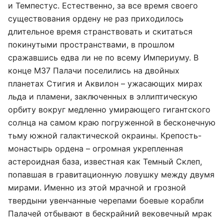
и Темпестус. Естественно, за все время своего
существования ордену не раз приходилось
длительное время странствовать и скитаться
покинутыми пространствами, в прошлом
сражавшись едва ли не по всему Империуму. В
конце М37 Палачи поселились на двойных
планетах Стигия и Аквилон – ужасающих мирах
льда и пламени, заключенных в эллиптическую
орбиту вокруг медленно умирающего гигантского
солнца на самом краю погруженной в бесконечную
тьму южной галактической окраины. Крепость-
монастырь ордена – огромная укрепленная
астероидная база, известная как Темный Склеп,
попавшая в гравитационную ловушку между двумя
мирами. Именно из этой мрачной и грозной
твердыни увенчанные черепами боевые корабли
Палачей отбывают в бескрайний вековечный мрак