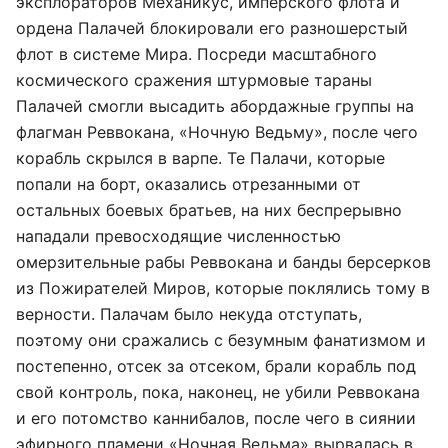
эксплораторов Механикус, имперского флота и
ордена Палачей блокировали его разношерстый
флот в системе Мира. Посреди масштабного
космического сражения штурмовые тараны
Палачей смогли высадить абордажные группы на
флагман Реввокана, «Ночную Ведьму», после чего
корабль скрылся в варпе. Те Палачи, которые
попали на борт, оказались отрезанными от
остальных боевых братьев, на них беспрерывно
нападали превосходящие численностью
омерзительные рабы Реввокана и банды берсерков
из Пожирателей Миров, которые поклялись тому в
верности. Палачам было некуда отступать,
поэтому они сражались с безумным фанатизмом и
постепенно, отсек за отсеком, брали корабль под
свой контроль, пока, наконец, не убили Реввокана
и его потомство каннибалов, после чего в сиянии
эфирного пламени «Ночная Ведьма» вырвалась в