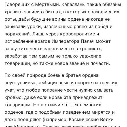
Говорящих с Мертвыми. Капелланы также обязаны
хранить записи о битвах, в которых сражались их
роты, дабы будущие воины ордена никогда не
забывали уроки, извлеченные равно из побед и
поражений. Лишь через кровопролитие и
истребление врагов Императора Палач может
заслужить честь занять место в хрониках,
заработав тем самым не только уважение
товарищей, но также новое звание и почести.
По своей природе боевые братья ордена
неуступчивые, амбициозные и скорые на гнев, их
учат, что любое попрание чести нужно смывать
кровью, даже если кровь эта принадлежит
товарищам. Но в отличие от тех немногих
орденов, где с подобным поведением мирятся и
даже поощряют (например, Космические Волки
или Мародеры), Палачи улаживают проблемы не в