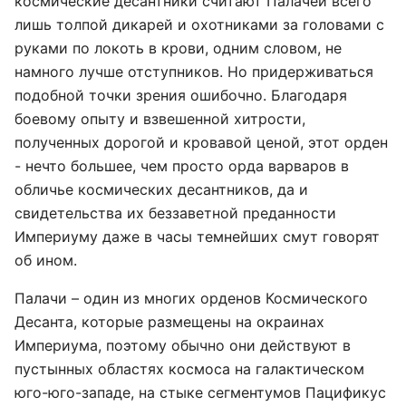
космические десантники считают Палачей всего
лишь толпой дикарей и охотниками за головами с
руками по локоть в крови, одним словом, не
намного лучше отступников. Но придерживаться
подобной точки зрения ошибочно. Благодаря
боевому опыту и взвешенной хитрости,
полученных дорогой и кровавой ценой, этот орден
- нечто большее, чем просто орда варваров в
обличье космических десантников, да и
свидетельства их беззаветной преданности
Империуму даже в часы темнейших смут говорят
об ином.
Палачи – один из многих орденов Космического
Десанта, которые размещены на окраинах
Империума, поэтому обычно они действуют в
пустынных областях космоса на галактическом
юго-юго-западе, на стыке сегментумов Пацификус