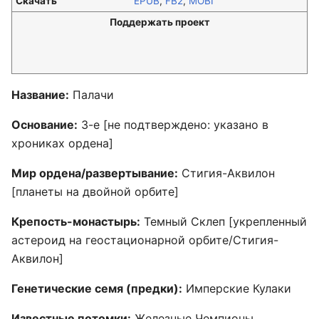
Скачать
EPUB
,
FB2
,
MOBI
Поддержать проект
Название:
Палачи
Основание:
3-е [не подтверждено: указано в
хрониках ордена]
Мир ордена/развертывание:
Стигия-Аквилон
[планеты на двойной орбите]
Крепость-монастырь:
Темный Склеп [укрепленный
астероид на геостационарной орбите/Стигия-
Аквилон]
Генетические семя (предки):
Имперские Кулаки
Известные потомки:
Железные Чемпионы,