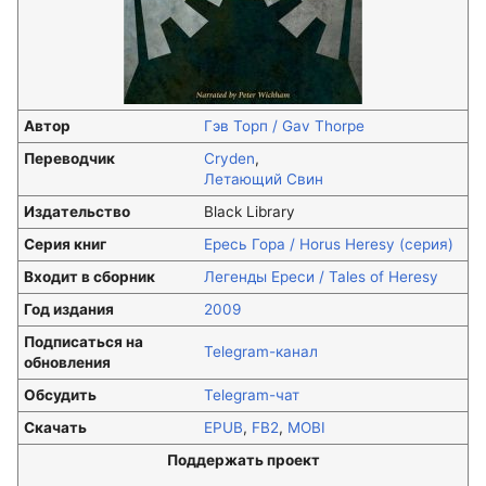
Автор
Гэв Торп / Gav Thorpe
Переводчик
Cryden
,
Летающий Свин
Издательство
Black Library
Серия книг
Ересь Гора / Horus Heresy (серия)
Входит в сборник
Легенды Ереси / Tales of Heresy
Год издания
2009
Подписаться на
Telegram-канал
обновления
Обсудить
Telegram-чат
Скачать
EPUB
,
FB2
,
MOBI
Поддержать проект