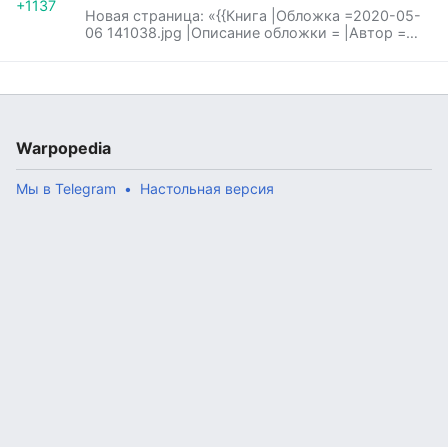
+1137
Новая страница: «{{Книга |Обложка =2020-05-
06 141038.jpg |Описание обложки = |Автор =
Аарон Дембски-Боуден...»
Warpopedia
Мы в Telegram
Настольная версия