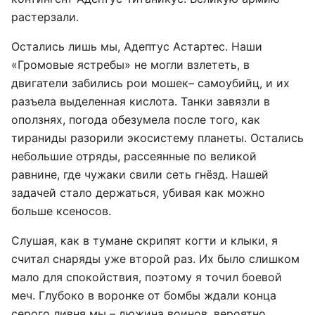
растерзали.
Остались лишь мы, Адептус Астартес. Наши
«Громовые ястребы» не могли взлететь, в
двигатели забились рои мошек– самоубийц, и их
разъела выделенная кислота. Танки завязли в
оползнях, погода обезумела после того, как
тираниды разорили экосистему планеты. Остались
небольшие отряды, рассеянные по великой
равнине, где чужаки свили сеть гнёзд. Нашей
задачей стало держаться, убивая как можно
больше ксеносов.
Слушая, как в тумане скрипят когти и клыки, я
считал снаряды уже второй раз. Их было слишком
мало для спокойствия, поэтому я точил боевой
меч. Глубоко в воронке от бомбы ждали конца
серого ливня мы – дюжина воинов, вероятно