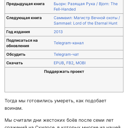
Предыдущая книга
Бьорн: Разящая Рука / Bjorn: The
Fell-Handed
Следующая книга
Саммаил: Магистр Вечной охоты /
Sammael: Lord of the Eternal Hunt
Год издания
2013
Подписаться на
Telegram-канал
обновления
Обсудить
Telegram-чат
Скачать
EPUB
,
FB2
,
MOBI
Поддержать проект
Тогда мы готовились умереть, как подобает
воинам.
Мы считали дни жестоких боёв после семи лет
сражений на Скилосе, в которых многие из нашей