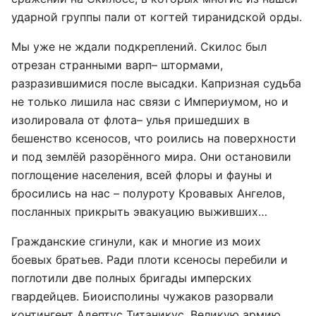
ударной группы пали от когтей тиранидской орды.
Мы уже не ждали подкреплений. Скилос был
отрезан странными варп– штормами,
разразившимися после высадки. Капризная судьба
не только лишила нас связи с Империумом, но и
изолировала от флота– улья пришедших в
бешенство ксеносов, что роились на поверхности
и под землёй разорённого мира. Они остановили
поглощение населения, всей флоры и фауны и
бросились на нас – полуроту Кровавых Ангелов,
посланных прикрыть эвакуацию выживших…
Гражданские сгинули, как и многие из моих
боевых братьев. Ради плоти ксеносы перебили и
поглотили две полных бригады имперских
гвардейцев. Биоисполины чужаков разорвали
контингент Адептус Титаникус. Великую армию