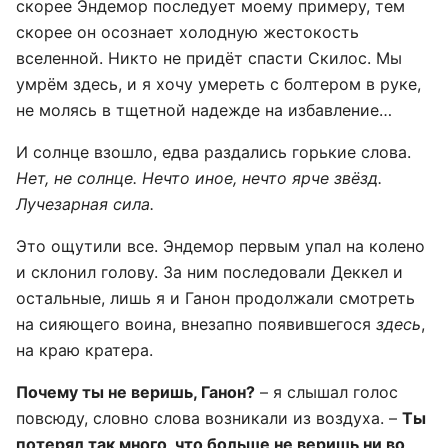
скорее Эндемор последует моему примеру, тем
скорее он осознает холодную жестокость
вселенной. Никто не придёт спасти Скилос. Мы
умрём здесь, и я хочу умереть с болтером в руке,
не молясь в тщетной надежде на избавление…
И солнце взошло, едва раздались горькие слова.
Нет, не солнце. Нечто иное, нечто ярче звёзд.
Лучезарная сила.
Это ощутили все. Эндемор первым упал на колено
и склонил голову. За ним последовали Деккел и
остальные, лишь я и Ганон продолжали смотреть
на сияющего воина, внезапно появившегося
здесь
,
на краю кратера.
Почему ты не веришь, Ганон?
– я слышал голос
повсюду, словно слова возникали из воздуха. –
Ты
потерял так много, что больше не веришь ни во