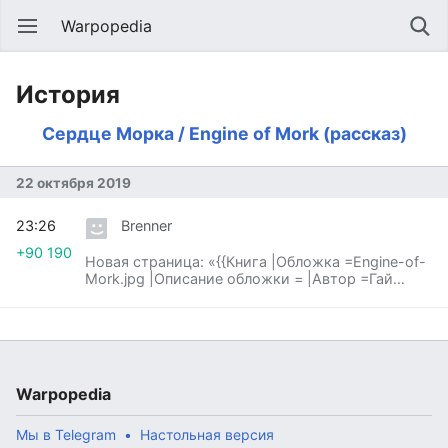
Warpopedia
История
Сердце Морка / Engine of Mork (рассказ)
22 октября 2019
23:26
Brenner
+90 190
Новая страница: «{{Книга |Обложка =Engine-of-
Mork.jpg |Описание обложки = |Автор =Гай
Хейли / Guy Haley |Перев...»
Warpopedia
Мы в Telegram
Настольная версия