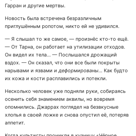
Гарран и другие мертвы.
Новость была встречена безразличным
приглушённым ропотом, никто ей не удивился.
— Я слышал то же самое, — произнёс кто-то ещё.
— От Тарна, он работает на утилизации отходов.
Он видел их тела… — Послышался дрожащий
вздох. — Он сказал, что они все были покрыты
нарывами и язвами и
деформированы
… Как будто
их кожа и кости расплавились и потекли.
Несколько человек уже подняли руки, собираясь
осенить себя знамением аквилы, но вовремя
опомнились. Джаррах поглядел на безвкусные
хлопья в своей ложке и снова опустил её, потеряв
аппетит.
Когда культисты проникли в кузницу «Чёрное