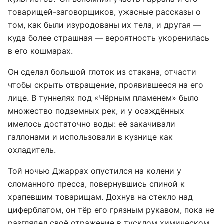
товарищей-заговорщиков, ужасные рассказы о
том, как были изуродованы их тела, и другая —
куда более страшная — вероятность укоренилась
в его кошмарах.
Он сделал большой глоток из стакана, отчасти
чтобы скрыть отвращение, проявившееся на его
лице. В туннелях под «Чёрным пламенем» было
множество подземных рек, и у осаждённых
имелось достаточно воды: её закачивали
галлонами и использовали в кузнице как
охладитель.
Той ночью Джаррах опустился на колени у
сломанного пресса, повернувшись спиной к
храпевшим товарищам. Дохнув на стекло над
циферблатом, он тёр его грязным рукавом, пока не
разглядел своё отражение в тусклом химическом