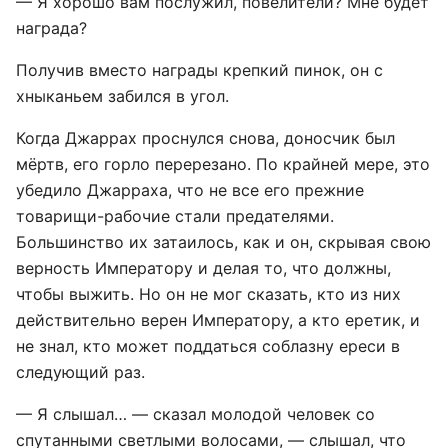
— Я хорошо вам послужил, повелители? Мне будет
награда?
Получив вместо награды крепкий пинок, он с
хныканьем забился в угол.
Когда Джаррах проснулся снова, доносчик был
мёртв, его горло перерезано. По крайней мере, это
убедило Джарраха, что не все его прежние
товарищи-рабочие стали предателями.
Большинство их затаилось, как и он, скрывая свою
верность Императору и делая то, что должны,
чтобы выжить. Но он не мог сказать, кто из них
действительно верен Императору, а кто еретик, и
не знал, кто может поддаться соблазну ереси в
следующий раз.
— Я слышал… — сказал молодой человек со
спутанными светлыми волосами, — слышал, что