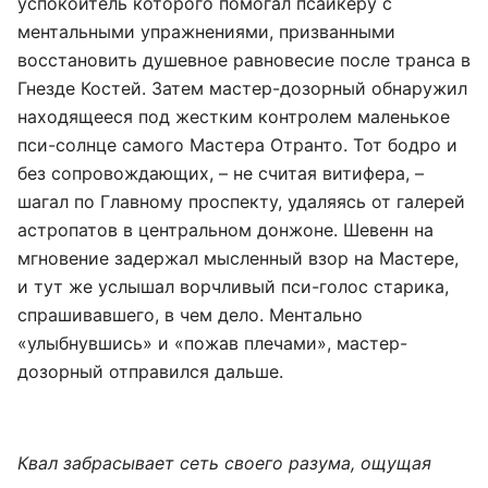
успокоитель которого помогал псайкеру с
ментальными упражнениями, призванными
восстановить душевное равновесие после транса в
Гнезде Костей. Затем мастер-дозорный обнаружил
находящееся под жестким контролем маленькое
пси-солнце самого Мастера Отранто. Тот бодро и
без сопровождающих, – не считая витифера, –
шагал по Главному проспекту, удаляясь от галерей
астропатов в центральном донжоне. Шевенн на
мгновение задержал мысленный взор на Мастере,
и тут же услышал ворчливый пси-голос старика,
спрашивавшего, в чем дело. Ментально
«улыбнувшись» и «пожав плечами», мастер-
дозорный отправился дальше.
Квал забрасывает сеть своего разума, ощущая