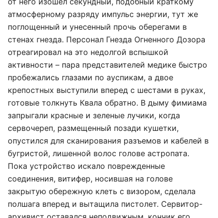
от него изошел секундный, подобный краткому
атмосферному разряду импульс энергии, тут же
поглощенный и унесенный прочь оберегами в
стенах гнезда. Персонал Гнезда Огненного Дозора
отреагировал на это недолгой вспышкой
активности – пара представителей медике быстро
пробежались глазами по ауспикам, а двое
крепостных выступили вперед с шестами в руках,
готовые толкнуть Квала обратно. В дыму фимиама
запрыгали красные и зеленые лучики, когда
сервочереп, размещенный позади кушетки,
опустился для сканирования разъемов и кабелей в
бугристой, лишенной волос голове астропата.
Пока устройство искало поврежденные
соединения, витифер, носившая на голове
закрытую обережную клеть с визором, сделала
полшага вперед и вытащила пистолет. Сервитор-
архивист оставался неподвижным, кончик его