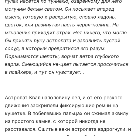
пулей несется по туннелю, озаренному для него
могучим белым светом. Он посылает вперед
мысль, готовую и раскрытую, словно ладонь,
цветок, или разинутая пасть червя-полипа. На
мгновение приходит страх. Нет ничего, что могло
бы принять руку астропата и заполнить пустой
сосуд, в который превратился его разум.
Поднимаются шепоты, ворчат ветра глубокого
варпа. Смеющийся не-цвет пытается просочиться
в псайкера, и тут он чувствует…
Астропат Квал наполовину сел, и от его резкого
движения заскрипели фиксирующие ремни на
кушетке. В побелевших пальцах он сжимал аквилу
из простого камня, с которой никогда не
расставался. Сшитые веки астропата вздрогнули, и