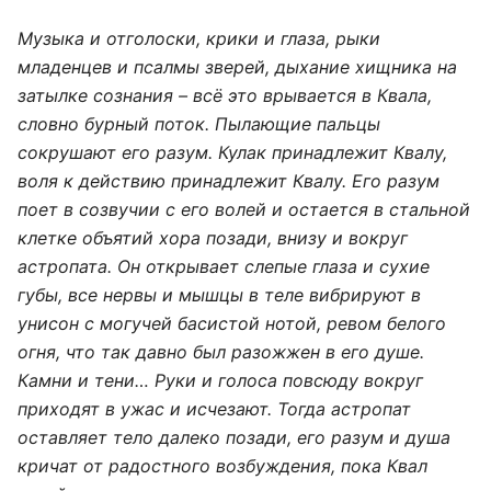
Музыка и отголоски, крики и глаза, рыки
младенцев и псалмы зверей, дыхание хищника на
затылке сознания – всё это врывается в Квала,
словно бурный поток. Пылающие пальцы
сокрушают его разум. Кулак принадлежит Квалу,
воля к действию принадлежит Квалу. Его разум
поет в созвучии с его волей и остается в стальной
клетке объятий хора позади, внизу и вокруг
астропата. Он открывает слепые глаза и сухие
губы, все нервы и мышцы в теле вибрируют в
унисон с могучей басистой нотой, ревом белого
огня, что так давно был разожжен в его душе.
Камни и тени… Руки и голоса повсюду вокруг
приходят в ужас и исчезают. Тогда астропат
оставляет тело далеко позади, его разум и душа
кричат от радостного возбуждения, пока Квал