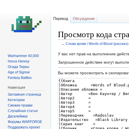
Перевод
Обсуждение
Просмотр кода стра
←
Слова крови / Words of Blood (рассказ)
Перейти
Перейти
У вас нет прав на выполнение дейс
Warhammer 40,000
к
к
Horus Heresy
Запрошенное действие могут выполн
навигации
поиску
Осада Терры
Age of Sigmar
Вы можете просмотреть и скопироват
Fantasy Battles
Навигация
Заглавная страница
Категории
Свежие правки
Случайная статья
Дисклеймер
Форумы WARFORGE
Поддержать проект