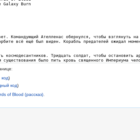
анице:
 код
)
дный код
)
ds of Blood (рассказ)
.