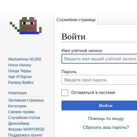
Служебная страница
Войти
Перейти
Перейти
Имя учётной записи
к
к
Warhammer 40,000
навигации
поиску
Horus Heresy
Осада Терры
Пароль
Age of Sigmar
Fantasy Battles
Оставаться в системе
Навигация
Заглавная страница
Войти
Категории
Свежие правки
Случайная статья
Помощь по входу
Дисклеймер
Сбросить ваш пароль?
Форумы WARFORGE
Поддержать проект