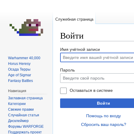
Служебная страница
Войти
Перейти
Перейти
Имя учётной записи
к
к
Warhammer 40,000
навигации
поиску
Horus Heresy
Осада Терры
Пароль
Age of Sigmar
Fantasy Battles
Оставаться в системе
Навигация
Заглавная страница
Войти
Категории
Свежие правки
Случайная статья
Помощь по входу
Дисклеймер
Сбросить ваш пароль?
Форумы WARFORGE
Поддержать проект