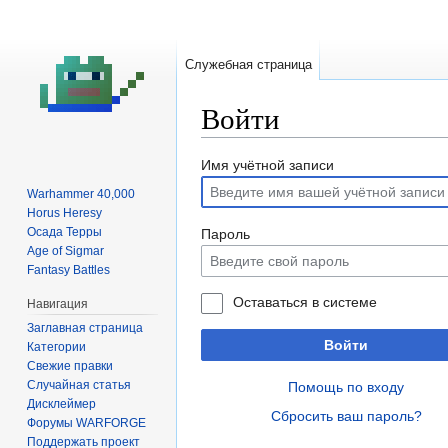
Служебная страница
Войти
Перейти
Перейти
Имя учётной записи
к
к
Warhammer 40,000
навигации
поиску
Horus Heresy
Осада Терры
Пароль
Age of Sigmar
Fantasy Battles
Оставаться в системе
Навигация
Заглавная страница
Войти
Категории
Свежие правки
Случайная статья
Помощь по входу
Дисклеймер
Сбросить ваш пароль?
Форумы WARFORGE
Поддержать проект