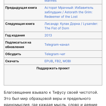
Marines
Предыдущая книга
Асторат Мрачный: Избавитель
заблудших / Astorath the Grim:
Redeemer of the Lost
Следующая книга
Лисандр: Кулак Дорна / Lysander:
The Fist of Dorn
Год издания
2013
Подписаться на
Telegram-канал
обновления
Обсудить
Telegram-чат
Скачать
EPUB
,
FB2
,
MOBI
Поддержать проект
Благовещение взывало к Тифусу своей чистотой.
Это был мир образцовой веры и предельного
единомыслия, где каждая мысль, слово и деяние