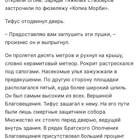
открыли огонь. Заряды тяжелых стабберов
застрочили по фюзеляжу «Копиа Морби».
Тифус отодвинул дверь.
– Предоставляю вам заглушить эти пушки, –
произнес он и выпрыгнул.
Он пролетел десять метров и рухнул на крышу,
словно керамитовый метеор. Рокрит растрескался
под сапогами. Насекомые улья зажужжали в
предвкушении. По другую сторону площадки
располагался пятый, куда более широкий шпиль.
Он был самым высоким из всех. Вершиной
Благовещения. Тифус зашагал к нему. На его пути
были лишь смертные защитники собора.
Множество их стояло перед дверью, ведущей
внутрь здания. В рядах Братского Ополчения
Благовещения присутствовал больший процент