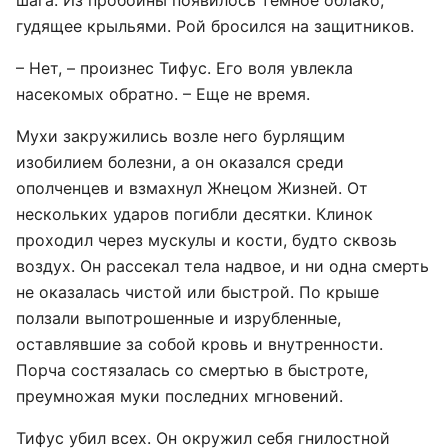
шага. Из пробоины появилось темное облако,
гудящее крыльями. Рой бросился на защитников.
– Нет, – произнес Тифус. Его воля увлекла
насекомых обратно. – Еще не время.
Мухи закружились возле него бурлящим
изобилием болезни, а он оказался среди
ополченцев и взмахнул Жнецом Жизней. От
нескольких ударов погибли десятки. Клинок
проходил через мускулы и кости, будто сквозь
воздух. Он рассекал тела надвое, и ни одна смерть
не оказалась чистой или быстрой. По крыше
ползали выпотрошенные и изрубленные,
оставлявшие за собой кровь и внутренности.
Порча состязалась со смертью в быстроте,
преумножая муки последних мгновений.
Тифус убил всех. Он окружил себя гнилостной