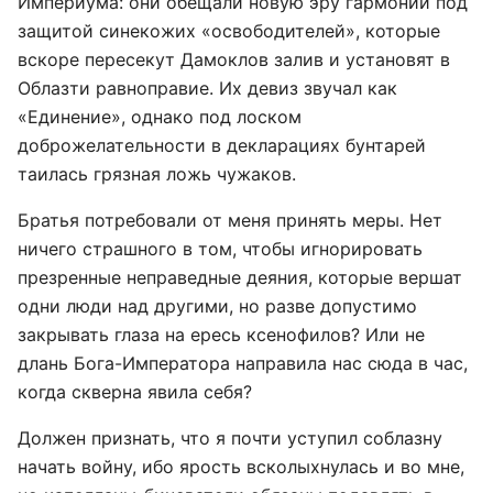
Империума: они обещали новую эру гармонии под
защитой синекожих «освободителей», которые
вскоре пересекут Дамоклов залив и установят в
Облазти равноправие. Их девиз звучал как
«Единение», однако под лоском
доброжелательности в декларациях бунтарей
таилась грязная ложь чужаков.
Братья потребовали от меня принять меры. Нет
ничего страшного в том, чтобы игнорировать
презренные неправедные деяния, которые вершат
одни люди над другими, но разве допустимо
закрывать глаза на ересь ксенофилов? Или не
длань Бога-Императора направила нас сюда в час,
когда скверна явила себя?
Должен признать, что я почти уступил соблазну
начать войну, ибо ярость всколыхнулась и во мне,