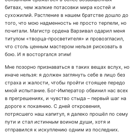
битвах, чем жалкие потасовки мира костей и
сухожилий. Растление в нашем братстве дошло до
того, что мою надменность не просто терпели, но
почитали. Магистр ордена Варзивал одарил меня
титулом «творца-просветителя» и провозгласил,
что столь ценным мастером нельзя рисковать в
бою. И я восторгался этим!
Мне позорно признаваться в таких вещах вслух, но
иначе нельзя: я должен заглянуть себе в лицо без
страха и жалости, чтобы пройти стоящее передо
мной испытание. Бог-Император обвинил нас всех
в прегрешениях, и чувство стыда – первый шаг на
дороге к покаянию. С дней откровения,
потрясшего наш капитул, я далеко прошёл по сему
пути и стал
истинным
воином души, хотя и
отправился к искуплению одним из последних.