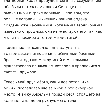
тлетворная кровь пробудила бы в нас безумие. Мы
оба были ветеранами эпохи Сияющих, с
омоченными в грехе корнями, – при том, что
больше половины нынешних воинов ордена
созданы уже Кающимися. Хотя юным Тернокровым
известно о прошлом, они
не чувствуют
его так, как
мы, и не презирают с той же чистотой.
Призвание не позволяет мне вступать в
товарищеские отношения с обычными боевыми
братьями, однако между мной и Ансельмом
существовало понимание, которое я предпочитаю
считать дружбой.
Теперь мой друг мёртв, как и все остальные
воины, последовавшие за мной в это скверное
место. Я вижу Ансельма позади себя, стоящего на
коленях там, где он рухнул, – его тело