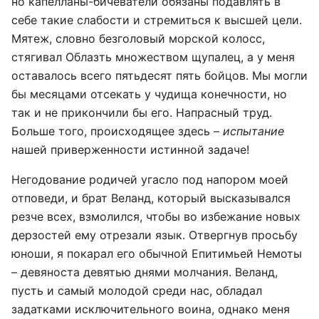
но капелланы-бичеватели обязаны подавлять в
себе такие слабости и стремиться к высшей цели.
Мятеж, словно безголовый морской колосс,
стягивал Облазть множеством щупалец, а у меня
оставалось всего пятьдесят пять бойцов. Мы могли
бы месяцами отсекать у чудища конечности, но
так и не прикончили бы его. Напрасный труд.
Больше того, происходящее здесь –
испытание
нашей приверженности истинной задаче!
Негодование родичей угасло под напором моей
отповеди, и брат Веланд, который высказывался
резче всех, взмолился, чтобы во избежание новых
дерзостей ему отрезали язык. Отвергнув просьбу
юноши, я покарал его обычной Епитимьей Немоты
– девяноста девятью днями молчания. Веланд,
пусть и самый молодой среди нас, обладал
задатками исключительного воина, однако меня