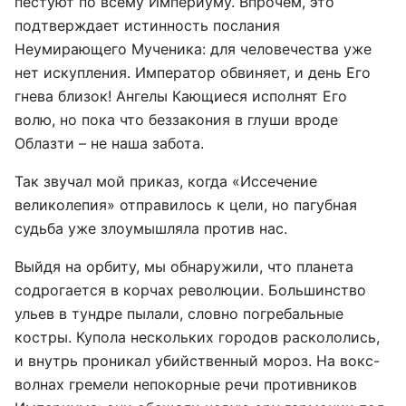
пестуют по всему Империуму. Впрочем, это
подтверждает истинность послания
Неумирающего Мученика: для человечества уже
нет искупления. Император обвиняет, и день Его
гнева близок! Ангелы Кающиеся исполнят Его
волю, но пока что беззакония в глуши вроде
Облазти – не наша забота.
Так звучал мой приказ, когда «Иссечение
великолепия» отправилось к цели, но пагубная
судьба уже злоумышляла против нас.
Выйдя на орбиту, мы обнаружили, что планета
содрогается в корчах революции. Большинство
ульев в тундре пылали, словно погребальные
костры. Купола нескольких городов раскололись,
и внутрь проникал убийственный мороз. На вокс-
волнах гремели непокорные речи противников