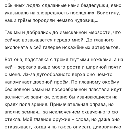
обычных людях сделанные нами безделушки, явно
указывало на зловредность последних. Воистину,
наши грёзы породили немало чудовищ...
Так мы и добрались до изысканной мерзости, что
сейчас возвышается передо мной. До главного
экспоната в сей галерее искажённых артефактов.
Вот она, подставка с тремя гнутыми ножками, а на
ней – зеркало выше моего роста и шириной почти
с меня. Из-за дугообразного верха оно чем-то
напоминает дверной проём. По плавному окоёму
бесшовной рамы из посеребренной пластали идут
волнистые завитки, словно бы извивающиеся на
краях поля зрения. Примечательная оправа, но
вполне земная... за исключением схваченного ею
стекла. Моё главное оружие – слова, но даже оно
отказывает, когда я пытаюсь описать диковинную