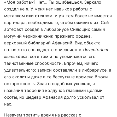
«Моя работа»? Нет... Ты ошибаешься. Зеркало
создал не я. У меня нет навыков работы с
металлом или стеклом, и уж тем более не имеется
варп-дара, необходимого, чтобы оживить их. Сей
артефакт создал в либрариусе Сияющих самый
могучий чернокнижник прежнего ордена,
верховный библиарий Афанасий. Вид объекта
полностью совпадает с описанием в «
Inventorium
Illuminatus
», хотя там и не упоминаются его
таинственные способности. Впрочем, ничего
удивительного: записи составляли в либрариусе, а
его аколиты даже в те беспутные времена блюли
осторожность. Зная о подобных уловках, я
назначил творения колдунов главными целями
охоты, но шедевр Афанасия долго ускользал от
нас.
Незачем тратить время на рассказ о