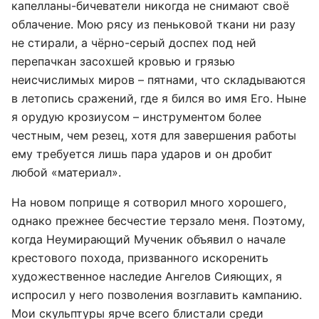
капелланы-бичеватели никогда не снимают своё
облачение. Мою рясу из пеньковой ткани ни разу
не стирали, а чёрно-серый доспех под ней
перепачкан засохшей кровью и грязью
неисчислимых миров – пятнами, что складываются
в летопись сражений, где я бился во имя Его. Ныне
я орудую крозиусом – инструментом более
честным, чем резец, хотя для завершения работы
ему требуется лишь пара ударов и он дробит
любой «материал».
На новом поприще я сотворил много хорошего,
однако прежнее бесчестие терзало меня. Поэтому,
когда Неумирающий Мученик объявил о начале
крестового похода, призванного искоренить
художественное наследие Ангелов Сияющих, я
испросил у него позволения возглавить кампанию.
Мои скульптуры ярче всего блистали среди