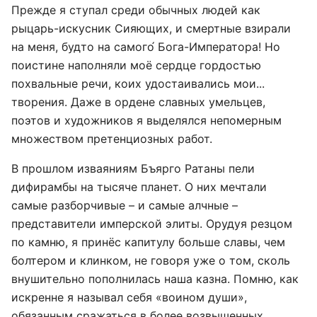
Прежде я ступал среди обычных людей как
рыцарь-искусник Сияющих, и смертные взирали
на меня, будто на самого́ Бога-Императора! Но
поистине наполняли моё сердце гордостью
похвальные речи, коих удостаивались мои...
творения. Даже в ордене славных умельцев,
поэтов и художников я выделялся непомерным
множеством претенциозных работ.
В прошлом изваяниям Бъярго Ратаны пели
дифирамбы на тысяче планет. О них мечтали
самые разборчивые – и самые алчные –
представители имперской элиты. Орудуя резцом
по камню, я принёс капитулу больше славы, чем
болтером и клинком, не говоря уже о том, сколь
внушительно пополнилась наша казна. Помню, как
искренне я называл себя «воином души»,
обязанным сражаться в более возвышенных