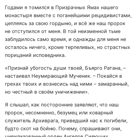
Годами я томился в Призрачных Ямах нашего
монастыря вместе с поганейшими рецидивистами,
цепляясь за свою гордыню, и всё же наш пророк
не отступился от меня. В той неизменной тьме
заблудилось само время, и однажды для меня не
осталось ничего, кроме терпеливых, но страстных
порицаний исповедника.
«Признай убогость души твоей, Бъярго Ратана, –
настаивал Неумирающий Мученик. – Покайся в
грехах твоих и вознесись над ними – замаранный,
но честный в своём уничижении».
Я слышал, как посторонние заявляют, что наш
пророк, несомненно, безумец или коварный
служитель Архиврага, приведший нас к погибели,
будто скот на бойню. Почему, спрашивают они,
цивилизованный
орден Ангелов Сияющих