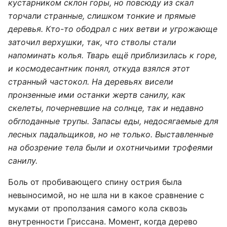
кустарником склон горы, но повсюду из скал
торчали странные, слишком тонкие и прямые
деревья. Кто-то ободрал с них ветви и угрожающе
заточил верхушки, так, что стволы стали
напоминать колья. Тварь ещё приблизилась к горе,
и космодесантник понял, откуда взялся этот
странный частокол. На деревьях висели
пронзенные ими останки жертв санилу, как
скелеты, почерневшие на солнце, так и недавно
обглоданные трупы. Запасы еды, недосягаемые для
лесных падальщиков, но не только. Выставленные
на обозрение тела были и охотничьими трофеями
санилу.
Боль от пробивающего спину острия была
невыносимой, но не шла ни в какое сравнение с
муками от проползания самого кола сквозь
внутренности Гриссана. Момент, когда дерево