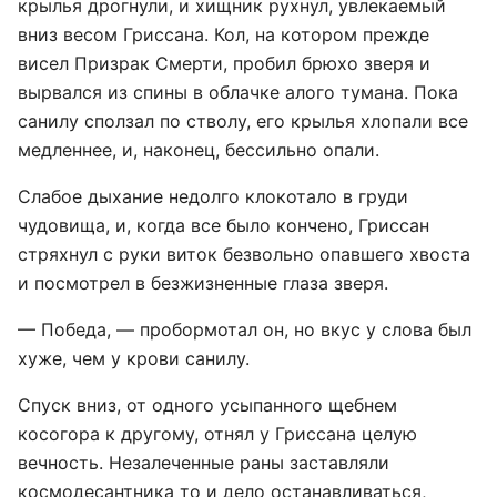
крылья дрогнули, и хищник рухнул, увлекаемый
вниз весом Гриссана. Кол, на котором прежде
висел Призрак Смерти, пробил брюхо зверя и
вырвался из спины в облачке алого тумана. Пока
санилу сползал по стволу, его крылья хлопали все
медленнее, и, наконец, бессильно опали.
Слабое дыхание недолго клокотало в груди
чудовища, и, когда все было кончено, Гриссан
стряхнул с руки виток безвольно опавшего хвоста
и посмотрел в безжизненные глаза зверя.
— Победа, — пробормотал он, но вкус у слова был
хуже, чем у крови санилу.
Спуск вниз, от одного усыпанного щебнем
косогора к другому, отнял у Гриссана целую
вечность. Незалеченные раны заставляли
космодесантника то и дело останавливаться,