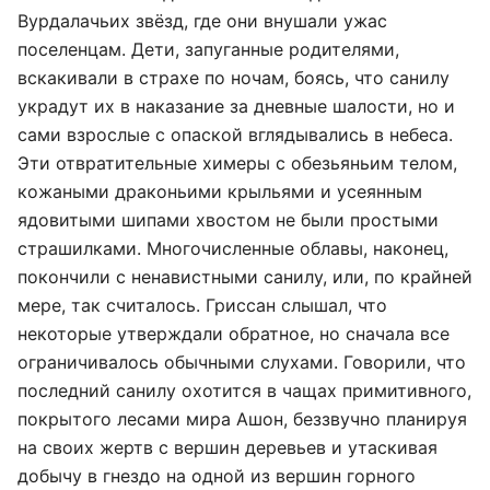
Вурдалачьих звёзд, где они внушали ужас
поселенцам. Дети, запуганные родителями,
вскакивали в страхе по ночам, боясь, что санилу
украдут их в наказание за дневные шалости, но и
сами взрослые с опаской вглядывались в небеса.
Эти отвратительные химеры с обезьяньим телом,
кожаными драконьими крыльями и усеянным
ядовитыми шипами хвостом не были простыми
страшилками. Многочисленные облавы, наконец,
покончили с ненавистными санилу, или, по крайней
мере, так считалось. Гриссан слышал, что
некоторые утверждали обратное, но сначала все
ограничивалось обычными слухами. Говорили, что
последний санилу охотится в чащах примитивного,
покрытого лесами мира Ашон, беззвучно планируя
на своих жертв с вершин деревьев и утаскивая
добычу в гнездо на одной из вершин горного