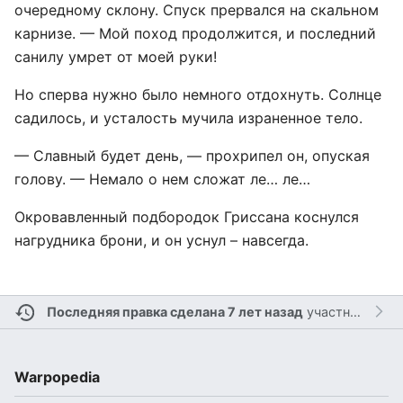
очередному склону. Спуск прервался на скальном
карнизе. — Мой поход продолжится, и последний
санилу умрет от моей руки!
Но сперва нужно было немного отдохнуть. Солнце
садилось, и усталость мучила израненное тело.
— Славный будет день, — прохрипел он, опуская
голову. — Немало о нем сложат ле… ле…
Окровавленный подбородок Гриссана коснулся
нагрудника брони, и он уснул – навсегда.
Последняя правка сделана 7 лет назад
участником
Br
Warpopedia