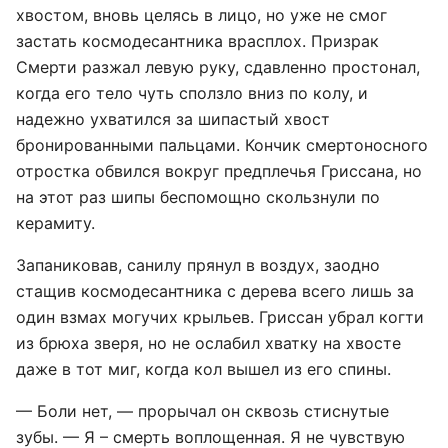
хвостом, вновь целясь в лицо, но уже не смог
застать космодесантника врасплох. Призрак
Смерти разжал левую руку, сдавленно простонал,
когда его тело чуть сползло вниз по колу, и
надежно ухватился за шипастый хвост
бронированными пальцами. Кончик смертоносного
отростка обвился вокруг предплечья Гриссана, но
на этот раз шипы беспомощно скользнули по
керамиту.
Запаниковав, санилу прянул в воздух, заодно
стащив космодесантника с дерева всего лишь за
один взмах могучих крыльев. Гриссан убрал когти
из брюха зверя, но не ослабил хватку на хвосте
даже в тот миг, когда кол вышел из его спины.
— Боли нет, — прорычал он сквозь стиснутые
зубы. — Я – смерть воплощенная. Я не чувствую