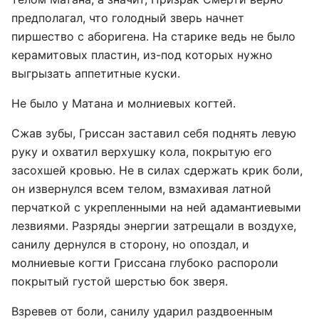
предполагал, что голодный зверь начнет
пиршество с аборигена. На старике ведь не было
керамитовых пластин, из-под которых нужно
выгрызать аппетитные куски.
Не было у Матана и молниевых когтей.
Сжав зубы, Гриссан заставил себя поднять левую
руку и охватил верхушку кола, покрытую его
засохшей кровью. Не в силах сдержать крик боли,
он извернулся всем телом, взмахивая латной
перчаткой с укрепленными на ней адамантиевыми
лезвиями. Разряды энергии затрещали в воздухе,
санилу дернулся в сторону, но опоздал, и
молниевые когти Гриссана глубоко распороли
покрытый густой шерстью бок зверя.
Взревев от боли, санилу ударил раздвоенным