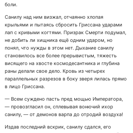
боли.
Санилу над ним визжал, отчаянно хлопая
крыльями и пытаясь сбросить Гриссана ударами
лап с кривыми когтями. Призрак Смерти подумал,
не добить ли хищника ещё одним ударом, но
понял, что нужды в этом нет. Дыхание санилу
становилось все более прерывистым, тяжесть
висящего на хвосте космодесантника и глубина
раны делали свое дело. Кровь из четырех
параллельных разрезов в боку зверя лилась прямо
в лицо Гриссана.
— Всем суждено пасть пред мощью Императора,
— провозгласил он, сплевывая вонючий ихор
санилу, — от демонов варпа до отродий воздуха!
Издав последний вскрик, санилу сдался, его