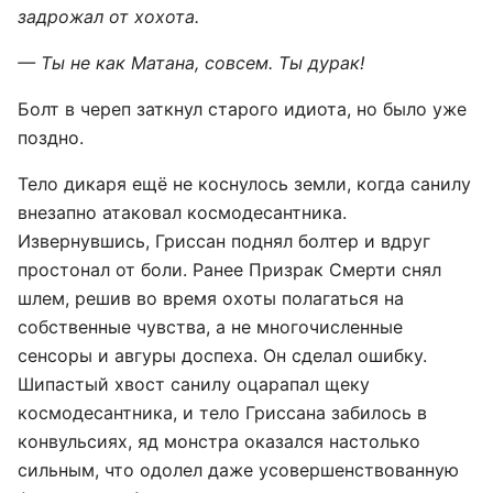
задрожал от хохота.
— Ты не как Матана, совсем. Ты дурак!
Болт в череп заткнул старого идиота, но было уже
поздно.
Тело дикаря ещё не коснулось земли, когда санилу
внезапно атаковал космодесантника.
Извернувшись, Гриссан поднял болтер и вдруг
простонал от боли. Ранее Призрак Смерти снял
шлем, решив во время охоты полагаться на
собственные чувства, а не многочисленные
сенсоры и авгуры доспеха. Он сделал ошибку.
Шипастый хвост санилу оцарапал щеку
космодесантника, и тело Гриссана забилось в
конвульсиях, яд монстра оказался настолько
сильным, что одолел даже усовершенствованную