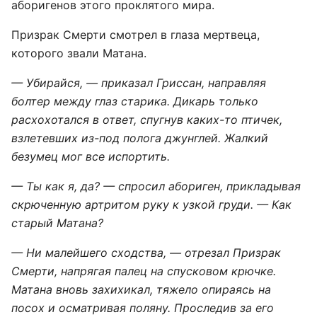
аборигенов этого проклятого мира.
Призрак Смерти смотрел в глаза мертвеца,
которого звали Матана.
— Убирайся, — приказал Гриссан, направляя
болтер между глаз старика. Дикарь только
расхохотался в ответ, спугнув каких-то птичек,
взлетевших из-под полога джунглей. Жалкий
безумец мог все испортить.
— Ты как я, да? — спросил абориген, прикладывая
скрюченную артритом руку к узкой груди. — Как
старый Матана?
— Ни малейшего сходства, — отрезал Призрак
Смерти, напрягая палец на спусковом крючке.
Матана вновь захихикал, тяжело опираясь на
посох и осматривая поляну. Проследив за его