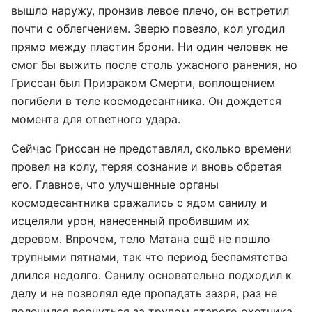
вышло наружу, пронзив левое плечо, он встретил
почти с облегчением. Зверю повезло, кол угодил
прямо между пластин брони. Ни один человек не
смог бы выжить после столь ужасного ранения, но
Гриссан был Призраком Смерти, воплощением
погибели в теле космодесантника. Он дождется
момента для ответного удара.
Сейчас Гриссан не представлял, сколько времени
провел на колу, теряя сознание и вновь обретая
его. Главное, что улучшенные органы
космодесантника сражались с ядом санилу и
исцеляли урон, нанесенный пробившим их
деревом. Впрочем, тело Матана ещё не пошло
трупными пятнами, так что период беспамятства
длился недолго. Санилу основательно подходил к
делу и не позволял еде пропадать зазря, раз не
поленился вернуться за трупом старого охотника.