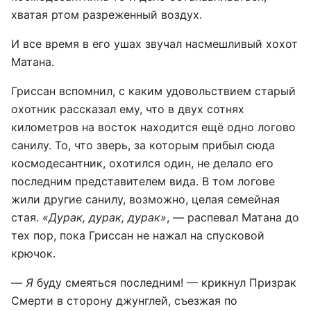
хватая ртом разреженный воздух.
И все время в его ушах звучал насмешливый хохот
Матана.
Гриссан вспомнил, с каким удовольствием старый
охотник рассказал ему, что в двух сотнях
километров на восток находится ещё одно логово
санилу. То, что зверь, за которым прибыл сюда
космодесантник, охотился один, не делало его
последним представителем вида. В том логове
жили другие санилу, возможно, целая семейная
стая.
«Дурак, дурак, дурак»
, — распевал Матана до
тех пор, пока Гриссан не нажал на спусковой
крючок.
—
Я
буду смеяться последним! — крикнул Призрак
Смерти в сторону джунглей, съезжая по