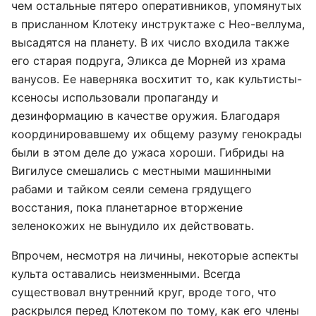
чем остальные пятеро оперативников, упомянутых
в присланном Клотеку инструктаже с Нео-веллума,
высадятся на планету. В их число входила также
его старая подруга, Эликса де Морней из храма
ванусов. Ее наверняка восхитит то, как культисты-
ксеносы использовали пропаганду и
дезинформацию в качестве оружия. Благодаря
координировавшему их общему разуму генокрады
были в этом деле до ужаса хороши. Гибриды на
Вигилусе смешались с местными машинными
рабами и тайком сеяли семена грядущего
восстания, пока планетарное вторжение
зеленокожих не вынудило их действовать.
Впрочем, несмотря на личины, некоторые аспекты
культа оставались неизменными. Всегда
существовал внутренний круг, вроде того, что
раскрылся перед Клотеком по тому, как его члены