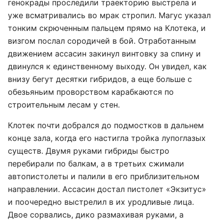
генокрады проследили траекторию выстрела и
уже всматривались во мрак стропил. Магус указал
тонким скрюченным пальцем прямо на Клотека, и
визгом послал сородичей в бой. Отработанным
движением ассасин закинул винтовку за спину и
двинулся к единственному выходу. Он увидел, как
внизу бегут десятки гибридов, а еще больше с
обезьяньим проворством карабкаются по
строительным лесам у стен.
Клотек почти добрался до подмостков в дальнем
конце зала, когда его настигла тройка лупоглазых
существ. Двумя руками гибриды быстро
перебирали по балкам, а в третьих сжимали
автопистолеты и палили в его приблизительном
направлении. Ассасин достал пистолет «Экзитус»
и поочередно выстрелил в их уродливые лица.
Двое сорвались, дико размахивая руками, а