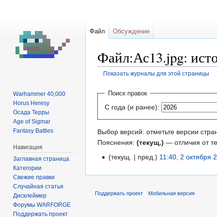
Файл
Обсуждение
Файл:Ас13.jpg: ист
Показать журналы для этой страницы
Перейти
Перейти
Поиск правок
Warhammer 40,000
к
к
Horus Heresy
С года (и ранее):
навигации
поиску
Осада Терры
Age of Sigmar
Fantasy Battles
Выбор версий: отметьте версии стра
Пояснения:
(текущ.)
— отличия от т
Навигация
текущ.
пред.
11:40, 2 октября 
Заглавная страница
Категории
Свежие правки
Случайная статья
Поддержать проект
Мобильная версия
Дисклеймер
Форумы WARFORGE
Поддержать проект