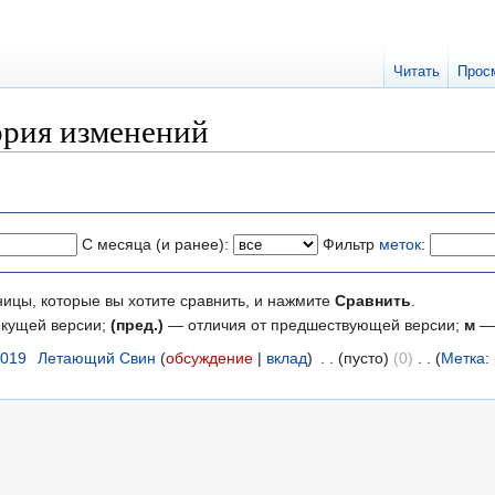
Читать
Прос
ория изменений
С месяца (и ранее):
Фильтр
меток
:
ницы, которые вы хотите сравнить, и нажмите
Сравнить
.
екущей версии;
(пред.)
— отличия от предшествующей версии;
м
— 
2019
‎
Летающий Свин
обсуждение
вклад
‎
пусто
0
‎
Метка
: