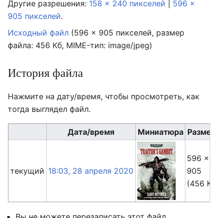
Другие разрешения:
158 × 240 пикселей
|
596 ×
905 пикселей
.
Исходный файл
‎
(596 × 905 пикселей, размер
файла: 456 Кб, MIME-тип:
image/jpeg
)
История файла
Нажмите на дату/время, чтобы просмотреть, как
тогда выглядел файл.
Дата/время
Миниатюра
Размер
596 ×
текущий
18:03, 28 апреля 2020
905
(456 Кб
Вы не можете перезаписать этот файл.