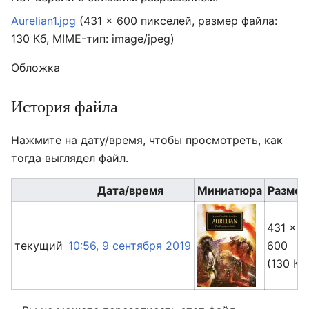
Aurelian1.jpg
‎
(431 × 600 пикселей, размер файла:
130 Кб, MIME-тип:
image/jpeg
)
Обложка
История файла
Нажмите на дату/время, чтобы просмотреть, как
тогда выглядел файл.
Дата/время
Миниатюра
Разме
431 ×
текущий
10:56, 9 сентября 2019
600
(130 Кб