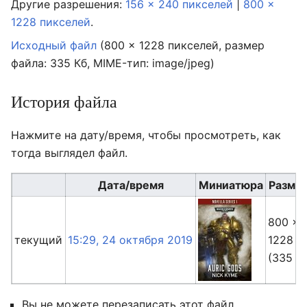
Другие разрешения:
156 × 240 пикселей
|
800 ×
1228 пикселей
.
Исходный файл
‎
(800 × 1228 пикселей, размер
файла: 335 Кб, MIME-тип:
image/jpeg
)
История файла
Нажмите на дату/время, чтобы просмотреть, как
тогда выглядел файл.
Дата/время
Миниатюра
Разме
800 ×
текущий
15:29, 24 октября 2019
1228
(335 К
Вы не можете перезаписать этот файл.