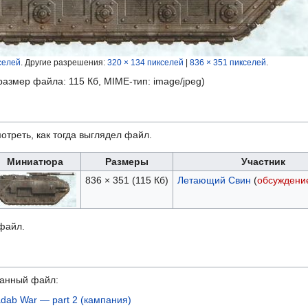
селей
.
Другие разрешения:
320 × 134 пикселей
|
836 × 351 пикселей
.
 размер файла: 115 Кб, MIME-тип:
image/jpeg
)
отреть, как тогда выглядел файл.
Миниатюра
Размеры
Участник
836 × 351
(115 Кб)
Летающий Свин
(
обсуждени
 файл.
данный файл:
adab War — part 2 (кампания)