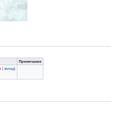
Примечание
е
|
вклад
)