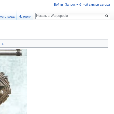
Войти
Запрос учётной записи автора
Поиск
мотр кода
История
ла