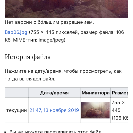
Нет версии с бо́льшим разрешением.
Bap06.jpg
‎
(755 × 445 пикселей, размер файла: 106
Кб, MIME-тип:
image/jpeg
)
История файла
Нажмите на дату/время, чтобы просмотреть, как
тогда выглядел файл.
Дата/время
Миниатюра
Размер
755 ×
текущий
21:47, 13 ноября 2019
445
(106 Кб)
Вы не можете перезаписать этот файл.