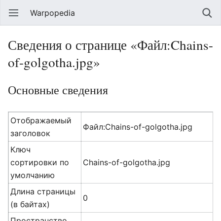
Warpopedia
Сведения о странице «Файл:Chains-
of-golgotha.jpg»
Основные сведения
Отображаемый
Файл:Chains-of-golgotha.jpg
заголовок
Ключ
сортировки по
Chains-of-golgotha.jpg
умолчанию
Длина страницы
0
(в байтах)
Пространство