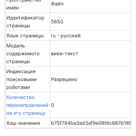
Файл
имён
Идентификатор
5650
страницы
Язык страницы
ru - русский
Модель
содержимого
вики-текст
страницы
Индексация
поисковыми
Разрешено
роботами
Количество
перенаправлений
0
на эту страницу
Хэш-значение
b75f784ba3ad3af9e08f6c667b189e