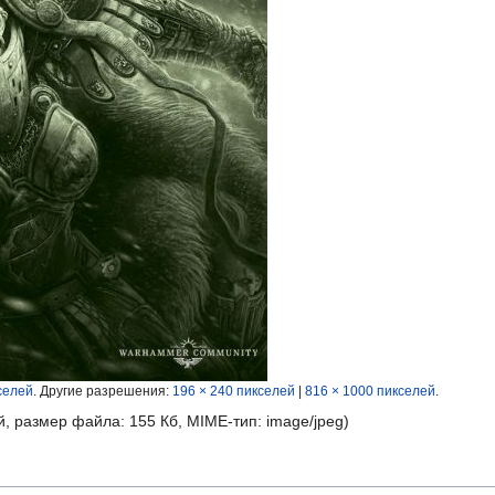
селей
.
Другие разрешения:
196 × 240 пикселей
|
816 × 1000 пикселей
.
й, размер файла: 155 Кб, MIME-тип:
image/jpeg
)