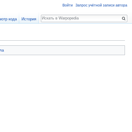
Войти
Запрос учётной записи автора
Поиск
мотр кода
История
ла