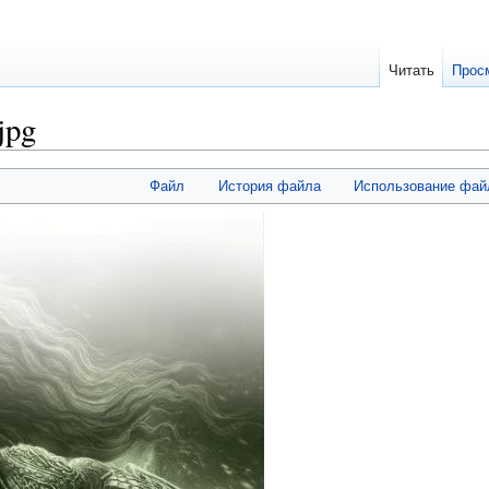
Читать
Прос
jpg
Файл
История файла
Использование фай