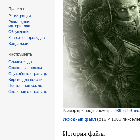
Правила
Регистрация
Размещение
материалов
Обсуждение
Качество переводов
Вандализм
Инструменты
Ссылки сюда
Связанные правки
Служебные страницы
Версия для печати
Постоянная ссылка
Сведения о странице
Размер при предпросмотре:
489 × 599 пик
Исходный файл
‎
(816 × 1000 пикселе
История файла