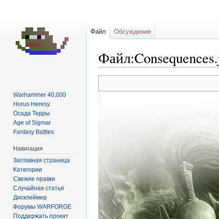
Файл
Обсуждение
Файл:Consequences.
Перейти
Перейти
к
к
Warhammer 40,000
навигации
поиску
Horus Heresy
Осада Терры
Age of Sigmar
Fantasy Battles
Навигация
Заглавная страница
Категории
Свежие правки
Случайная статья
Дисклеймер
Форумы WARFORGE
Поддержать проект